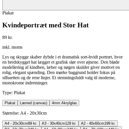
Plakat
Kvindeportræt med Stor Hat
89 kr.
inkl. moms
Lys og skygge skaber dybde i et dramatisk sort-hvidt portræt, hvor
en bredskygget hat lægger et grafisk slør over øjnene. Den bløde
modellering af kindben, læber og nøgen skulder giver motivet en
rolig, elegant spænding. Den mørke baggrund holder fokus på
silhuetten og de rene linjer. Et stemningsfuldt valg til moderne,
monokrome indretninger.
Type
:
Plakat
Plakat
Lærred (canvas)
4mm Akrylglas
Størrelse
:
A4 - 20x30cm
A4 - 20x30cm
89 kr.
A3 - 30x40cm
129 kr.
A2 - 40x60cm
199 kr.