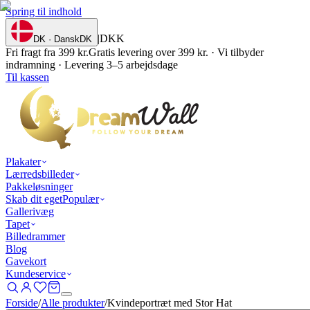
Spring til indhold
|
DKK
DK · Dansk
DK
Fri fragt fra 399 kr.
Gratis levering over 399 kr. · Vi tilbyder
indramning · Levering 3–5 arbejdsdage
Til kassen
Plakater
Lærredsbilleder
Pakkeløsninger
Skab dit eget
Populær
Gallerivæg
Tapet
Billedrammer
Blog
Gavekort
Kundeservice
Forside
/
Alle produkter
/
Kvindeportræt med Stor Hat