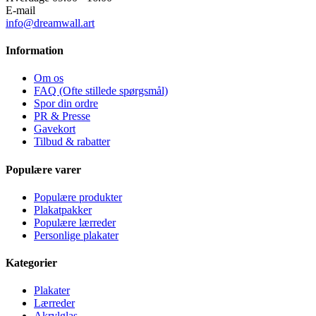
E-mail
info@dreamwall.art
Information
Om os
FAQ (Ofte stillede spørgsmål)
Spor din ordre
PR & Presse
Gavekort
Tilbud & rabatter
Populære varer
Populære produkter
Plakatpakker
Populære lærreder
Personlige plakater
Kategorier
Plakater
Lærreder
Akrylglas