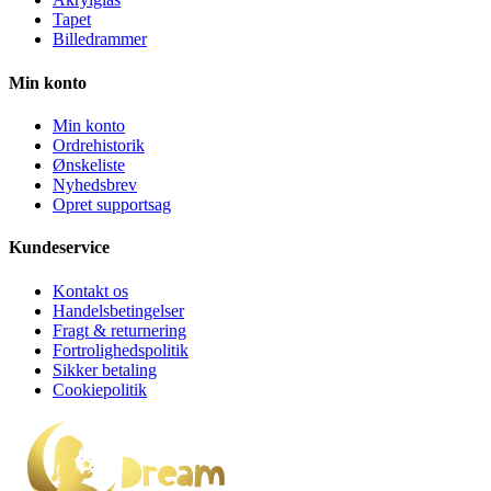
Tapet
Billedrammer
Min konto
Min konto
Ordrehistorik
Ønskeliste
Nyhedsbrev
Opret supportsag
Kundeservice
Kontakt os
Handelsbetingelser
Fragt & returnering
Fortrolighedspolitik
Sikker betaling
Cookiepolitik