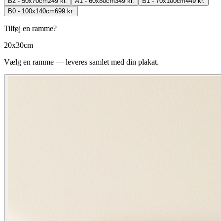
B2 - 50x70cm
249 kr.
A1 - 60x80cm
349 kr.
B1 - 70x100cm
449 kr.
B0 - 100x140cm
699 kr.
Tilføj en ramme?
20x30cm
Vælg en ramme — leveres samlet med din plakat.