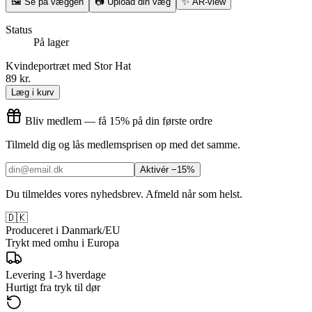
🖼
Se på væggen
📷
Upload din væg
✨
AR-view
Status
På lager
Kvindeportræt med Stor Hat
89 kr.
Læg i kurv
Bliv medlem — få 15% på din første ordre
Tilmeld dig og lås medlemsprisen op med det samme.
Aktivér −15%
Du tilmeldes vores nyhedsbrev. Afmeld når som helst.
🇩🇰
Produceret i Danmark/EU
Trykt med omhu i Europa
Levering 1-3 hverdage
Hurtigt fra tryk til dør