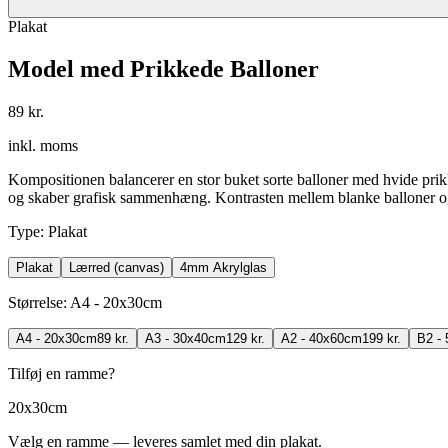
Plakat
Model med Prikkede Balloner
89 kr.
inkl. moms
Kompositionen balancerer en stor buket sorte balloner med hvide prikker
og skaber grafisk sammenhæng. Kontrasten mellem blanke balloner og bl
Type
:
Plakat
Plakat
Lærred (canvas)
4mm Akrylglas
Størrelse
:
A4 - 20x30cm
A4 - 20x30cm
89 kr.
A3 - 30x40cm
129 kr.
A2 - 40x60cm
199 kr.
B2 -
Tilføj en ramme?
20x30cm
Vælg en ramme — leveres samlet med din plakat.