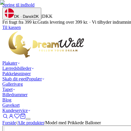
Spring til indhold
|
DKK
DK · Dansk
DK
Fri fragt fra 399 kr.
Gratis levering over 399 kr. · Vi tilbyder indramn
Til kassen
Plakater
Lærredsbilleder
Pakkeløsninger
Skab dit eget
Populær
Gallerivæg
Tapet
Billedrammer
Blog
Gavekort
Kundeservice
Forside
/
Alle produkter
/
Model med Prikkede Balloner