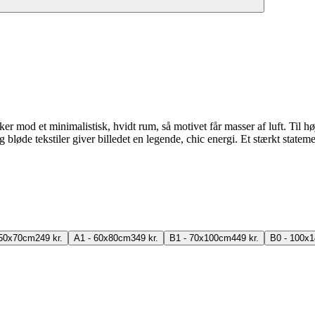
 mod et minimalistisk, hvidt rum, så motivet får masser af luft. Til høj
øde tekstiler giver billedet en legende, chic energi. Et stærkt stateme
 50x70cm
249 kr.
A1 - 60x80cm
349 kr.
B1 - 70x100cm
449 kr.
B0 - 100x