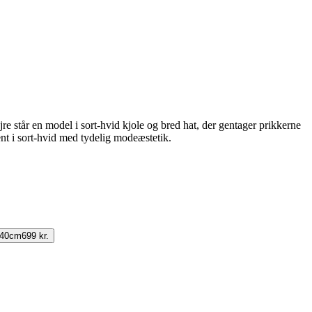
re står en model i sort-hvid kjole og bred hat, der gentager prikkerne
nt i sort-hvid med tydelig modeæstetik.
140cm
699 kr.