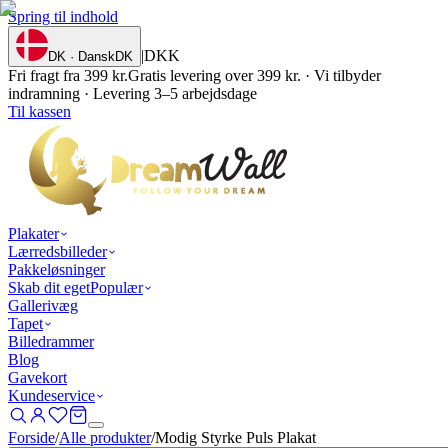
Spring til indhold
|
DKK
DK · Dansk
DK
Fri fragt fra 399 kr.
Gratis levering over 399 kr. · Vi tilbyder
indramning · Levering 3–5 arbejdsdage
Til kassen
Plakater
Lærredsbilleder
Pakkeløsninger
Skab dit eget
Populær
Gallerivæg
Tapet
Billedrammer
Blog
Gavekort
Kundeservice
Forside
/
Alle produkter
/
Modig Styrke Puls Plakat