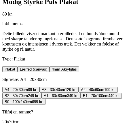
Modig Styrke Puls Plakat
89 kr.
inkl. moms
Dette billede viser et markant nærbillede af en hunds åbne mund
med skarpe tænder og mørk næse. Den sorte baggrund fremhæver
kontrasten og intensiteten i dyrets træk. Det vækker en følelse af
styrke og rå natur.
Type
:
Plakat
Plakat
Lærred (canvas)
4mm Akrylglas
Størrelse
:
A4 - 20x30cm
A4 - 20x30cm
89 kr.
A3 - 30x40cm
129 kr.
A2 - 40x60cm
199 kr.
B2 - 50x70cm
249 kr.
A1 - 60x80cm
349 kr.
B1 - 70x100cm
449 kr.
B0 - 100x140cm
699 kr.
Tilføj en ramme?
20x30cm