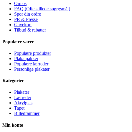
Om os
FAQ (Ofte stillede spørgsmål)
Spor din ordre
PR & Presse
Gavekort
Tilbud & rabatter
Populære varer
Populære produkter
Plakatpakker
Populære lærreder
Personlige plakater
Kategorier
Plakater
Lærreder
Akrylglas
Tapet
Billedrammer
Min konto