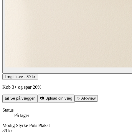
Læg i kurv · 89 kr.
Køb 3+ og spar 20%
🖼
Se på væggen
📷
Upload din væg
✨
AR-view
Status
På lager
Modig Styrke Puls Plakat
89 kr.