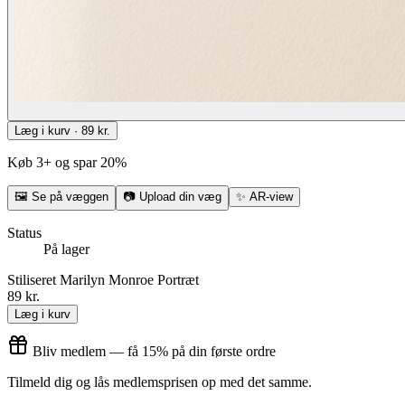
Læg i kurv · 89 kr.
Køb 3+ og spar 20%
🖼
Se på væggen
📷
Upload din væg
✨
AR-view
Status
På lager
Stiliseret Marilyn Monroe Portræt
89 kr.
Læg i kurv
Bliv medlem — få 15% på din første ordre
Tilmeld dig og lås medlemsprisen op med det samme.