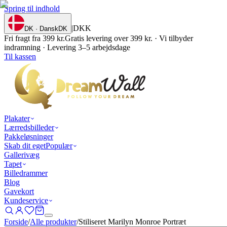
Spring til indhold
|
DKK
DK · Dansk
DK
Fri fragt fra 399 kr.
Gratis levering over 399 kr. · Vi tilbyder
indramning · Levering 3–5 arbejdsdage
Til kassen
Plakater
Lærredsbilleder
Pakkeløsninger
Skab dit eget
Populær
Gallerivæg
Tapet
Billedrammer
Blog
Gavekort
Kundeservice
Forside
/
Alle produkter
/
Stiliseret Marilyn Monroe Portræt