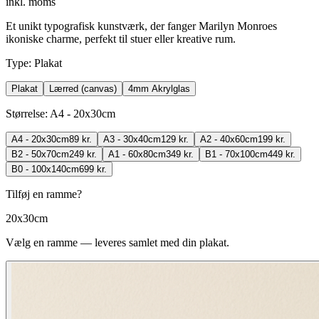
inkl. moms
Et unikt typografisk kunstværk, der fanger Marilyn Monroes
ikoniske charme, perfekt til stuer eller kreative rum.
Type
:
Plakat
Plakat
Lærred (canvas)
4mm Akrylglas
Størrelse
:
A4 - 20x30cm
A4 - 20x30cm
89 kr.
A3 - 30x40cm
129 kr.
A2 - 40x60cm
199 kr.
B2 - 50x70cm
249 kr.
A1 - 60x80cm
349 kr.
B1 - 70x100cm
449 kr.
B0 - 100x140cm
699 kr.
Tilføj en ramme?
20x30cm
Vælg en ramme — leveres samlet med din plakat.