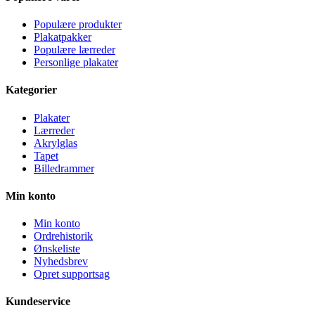
Populære produkter
Plakatpakker
Populære lærreder
Personlige plakater
Kategorier
Plakater
Lærreder
Akrylglas
Tapet
Billedrammer
Min konto
Min konto
Ordrehistorik
Ønskeliste
Nyhedsbrev
Opret supportsag
Kundeservice