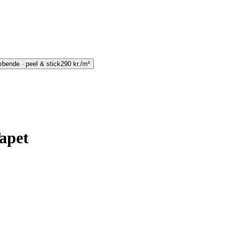
bende · peel & stick
290 kr./m²
Tapet