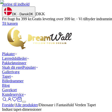
Spring til indhold
|
DKK
DK · Dansk
DK
Fri fragt fra 399 kr.
Gratis levering over 399 kr. · Vi tilbyder indramn
Til kassen
Plakater
Lærredsbilleder
Pakkeløsninger
Skab dit eget
Populær
Gallerivæg
Tapet
Billedrammer
Blog
Gavekort
Kundeservice
Forside
/
Alle produkter
/
Dinosaur i Fantasifuld Verden Tapet
Indtast tapet-dimensioner