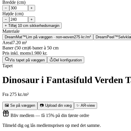
Bredde
(cm)
−
+
Højde
(cm)
−
+
+
Tilføj 10 cm sikkerhedsmargin
Materiale
DreamMat™
Lim på væggen · non-woven
275 kr./m²
DreamPeel™
Selvklæ
Areal
7.20 m²
Baner (50 cm)
6 baner à 50 cm
Pris inkl. moms
1.980 kr.
Vis tapet på væggen
Del konfiguration
Tapet
Dinosaur i Fantasifuld Verden 
Fra 275 kr./m²
🖼
Se på væggen
📷
Upload din væg
✨
AR-view
Bliv medlem — få 15% på din første ordre
Tilmeld dig og lås medlemsprisen op med det samme.