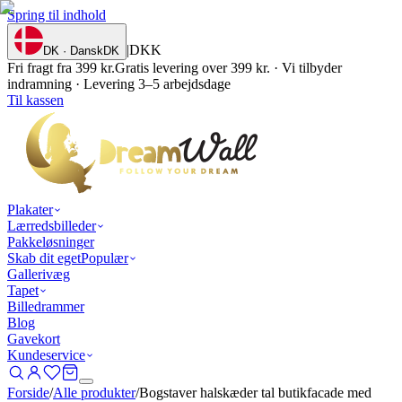
Spring til indhold
|
DKK
DK · Dansk
DK
Fri fragt fra 399 kr.
Gratis levering over 399 kr. · Vi tilbyder
indramning · Levering 3–5 arbejdsdage
Til kassen
Plakater
Lærredsbilleder
Pakkeløsninger
Skab dit eget
Populær
Gallerivæg
Tapet
Billedrammer
Blog
Gavekort
Kundeservice
Forside
/
Alle produkter
/
Bogstaver halskæder tal butikfacade med