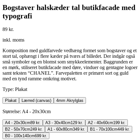
Bogstaver halskæder tal butikfacade med
typografi
89 kr.
inkl. moms
Komposition med guldfarvede vedhæng formet som bogstaver og et
stort tal, ophængt i flere kæder på tværs af billedet. Der indgår også
små symboler og en blomst som smykkeelementer. Baggrunden er
en mørk, stiliseret butikfacade med døre, vinduer og gentagne logoer
samt teksten “CHANEL”. Farvepaletten er primært sort og guld
med en tynd ramme omkring motivet.
Type
:
Plakat
Plakat
Lærred (canvas)
4mm Akrylglas
Størrelse
:
A4 - 20x30cm
A4 - 20x30cm
89 kr.
A3 - 30x40cm
129 kr.
A2 - 40x60cm
199 kr.
B2 - 50x70cm
249 kr.
A1 - 60x80cm
349 kr.
B1 - 70x100cm
449 kr.
B0 - 100x140cm
699 kr.