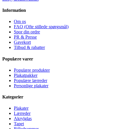
Information
Om os
FAQ (Ofte stillede spørgsmål)
Spor din ordre
PR & Presse
Gavekort
Tilbud & rabatter
Populære varer
Populære produkter
Plakatpakker
Populære lærreder
Personlige plakater
Kategorier
Plakater
Lærreder
Akrylglas
Tapet
Billedrammer