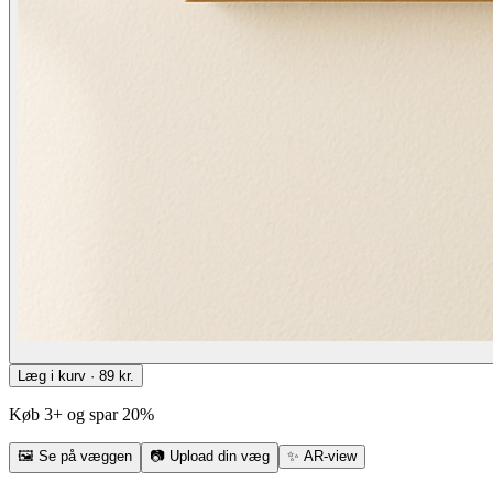
Læg i kurv · 89 kr.
Køb 3+ og spar 20%
🖼
Se på væggen
📷
Upload din væg
✨
AR-view