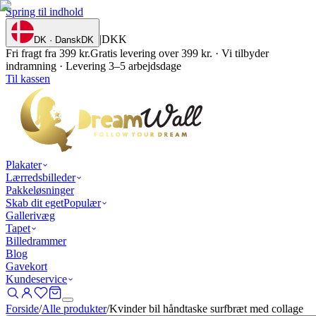
Spring til indhold
|
DKK
DK · Dansk
DK
Fri fragt fra 399 kr.
Gratis levering over 399 kr. · Vi tilbyder
indramning · Levering 3–5 arbejdsdage
Til kassen
Plakater
Lærredsbilleder
Pakkeløsninger
Skab dit eget
Populær
Gallerivæg
Tapet
Billedrammer
Blog
Gavekort
Kundeservice
Forside
/
Alle produkter
/
Kvinder bil håndtaske surfbræt med collage