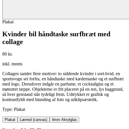
Plakat
Kvinder bil håndtaske surfbræt med
collage
89 kr.
inkl. moms
Collagen samler flere motiver: to siddende kvinder i sort-hvid, en
sportsvogn set forfra, en håndtaske med kædemanke og et surfbræt
med logo. Derudover indgår en parfume, et cocktailglas og et
mønstret tæppe. Objekterne er frit placeret på en ren, lys baggrund,
så hver genstand står tydeligt frem. Udtrykket er grafisk og
kontrastfyldt med blanding af foto og udklipsæstetik.
Type
:
Plakat
Plakat
Lærred (canvas)
4mm Akrylglas