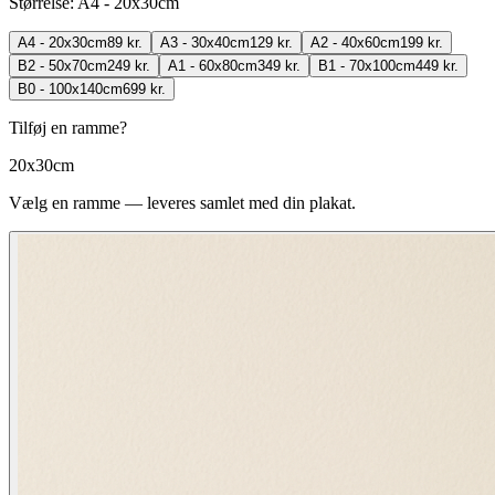
Størrelse
:
A4 - 20x30cm
A4 - 20x30cm
89 kr.
A3 - 30x40cm
129 kr.
A2 - 40x60cm
199 kr.
B2 - 50x70cm
249 kr.
A1 - 60x80cm
349 kr.
B1 - 70x100cm
449 kr.
B0 - 100x140cm
699 kr.
Tilføj en ramme?
20x30cm
Vælg en ramme — leveres samlet med din plakat.