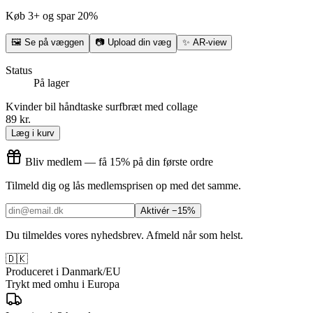
Køb 3+ og spar 20%
🖼
Se på væggen
📷
Upload din væg
✨
AR-view
Status
På lager
Kvinder bil håndtaske surfbræt med collage
89 kr.
Læg i kurv
Bliv medlem — få 15% på din første ordre
Tilmeld dig og lås medlemsprisen op med det samme.
Aktivér −15%
Du tilmeldes vores nyhedsbrev. Afmeld når som helst.
🇩🇰
Produceret i Danmark/EU
Trykt med omhu i Europa