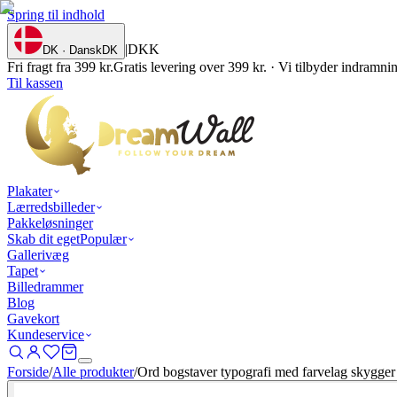
Spring til indhold
|
DKK
DK · Dansk
DK
Fri fragt fra 399 kr.
Gratis levering over 399 kr. · Vi tilbyder indramn
Til kassen
Plakater
Lærredsbilleder
Pakkeløsninger
Skab dit eget
Populær
Gallerivæg
Tapet
Billedrammer
Blog
Gavekort
Kundeservice
Forside
/
Alle produkter
/
Ord bogstaver typografi med farvelag skygger