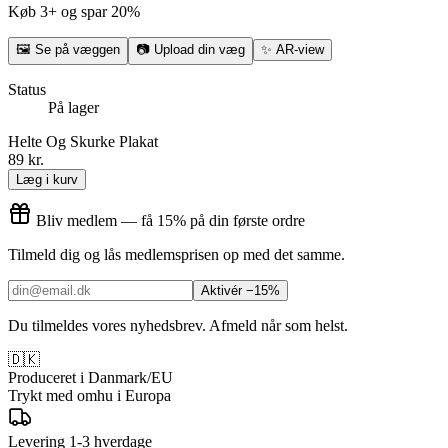
Køb 3+ og spar 20%
🖼
Se på væggen
📷
Upload din væg
✨
AR-view
Status
På lager
Helte Og Skurke Plakat
89 kr.
Læg i kurv
Bliv medlem — få 15% på din første ordre
Tilmeld dig og lås medlemsprisen op med det samme.
Aktivér −15%
Du tilmeldes vores nyhedsbrev. Afmeld når som helst.
🇩🇰
Produceret i Danmark/EU
Trykt med omhu i Europa
Levering 1-3 hverdage