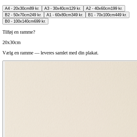
A4 - 20x30cm
89 kr.
A3 - 30x40cm
129 kr.
A2 - 40x60cm
199 kr.
B2 - 50x70cm
249 kr.
A1 - 60x80cm
349 kr.
B1 - 70x100cm
449 kr.
B0 - 100x140cm
699 kr.
Tilføj en ramme?
20x30cm
Vælg en ramme — leveres samlet med din plakat.