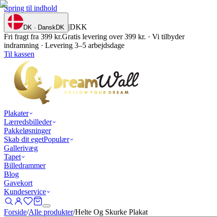
Spring til indhold
|
DKK
DK · Dansk
DK
Fri fragt fra 399 kr.
Gratis levering over 399 kr. · Vi tilbyder
indramning · Levering 3–5 arbejdsdage
Til kassen
Plakater
Lærredsbilleder
Pakkeløsninger
Skab dit eget
Populær
Gallerivæg
Tapet
Billedrammer
Blog
Gavekort
Kundeservice
Forside
/
Alle produkter
/
Helte Og Skurke Plakat