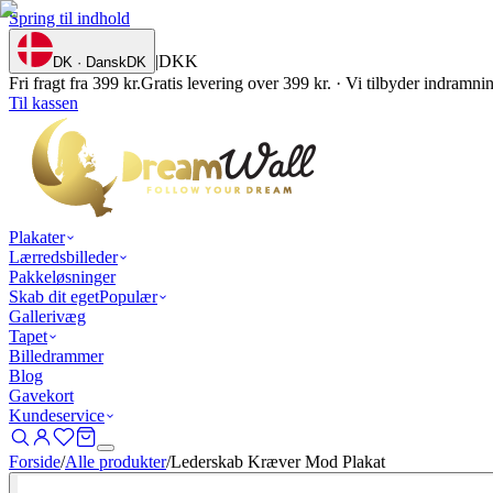
Spring til indhold
|
DKK
DK · Dansk
DK
Fri fragt fra 399 kr.
Gratis levering over 399 kr. · Vi tilbyder indramn
Til kassen
Plakater
Lærredsbilleder
Pakkeløsninger
Skab dit eget
Populær
Gallerivæg
Tapet
Billedrammer
Blog
Gavekort
Kundeservice
Forside
/
Alle produkter
/
Lederskab Kræver Mod Plakat