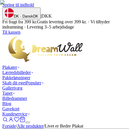
Spring til indhold
|
DKK
DK · Dansk
DK
Fri fragt fra 399 kr.
Gratis levering over 399 kr. · Vi tilbyder
indramning · Levering 3–5 arbejdsdage
Til kassen
Plakater
Lærredsbilleder
Pakkeløsninger
Skab dit eget
Populær
Gallerivæg
Tapet
Billedrammer
Blog
Gavekort
Kundeservice
Forside
/
Alle produkter
/
Livet er Bedre Plakat