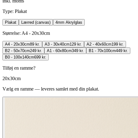
inkl. moms
Type
:
Plakat
Plakat
Lærred (canvas)
4mm Akrylglas
Størrelse
:
A4 - 20x30cm
A4 - 20x30cm
89 kr.
A3 - 30x40cm
129 kr.
A2 - 40x60cm
199 kr.
B2 - 50x70cm
249 kr.
A1 - 60x80cm
349 kr.
B1 - 70x100cm
449 kr.
B0 - 100x140cm
699 kr.
Tilføj en ramme?
20x30cm
Vælg en ramme — leveres samlet med din plakat.