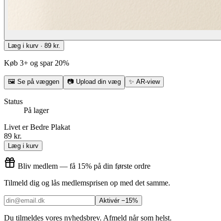
Læg i kurv · 89 kr.
Køb 3+ og spar 20%
🖼
Se på væggen
📷
Upload din væg
✨
AR-view
Status
På lager
Livet er Bedre Plakat
89 kr.
Læg i kurv
Bliv medlem — få 15% på din første ordre
Tilmeld dig og lås medlemsprisen op med det samme.
Aktivér −15%
Du tilmeldes vores nyhedsbrev. Afmeld når som helst.