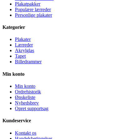
Plakatpakker
Populære lærreder
Personlige plakater
Kategorier
Plakater
Lærreder
Akrylglas
Tapet
Billedrammer
Min konto
Min konto
Ordrehistorik
Ønskeliste
Nyhedsbrev
Opret supportsag
Kundeservice
Kontakt os
Handelsbetingelser