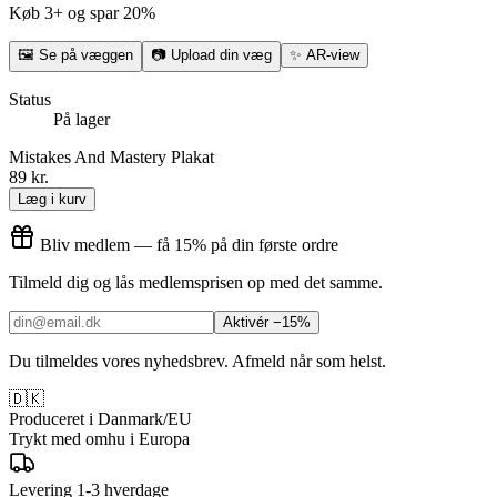
Køb 3+ og spar 20%
🖼
Se på væggen
📷
Upload din væg
✨
AR-view
Status
På lager
Mistakes And Mastery Plakat
89 kr.
Læg i kurv
Bliv medlem — få 15% på din første ordre
Tilmeld dig og lås medlemsprisen op med det samme.
Aktivér −15%
Du tilmeldes vores nyhedsbrev. Afmeld når som helst.
🇩🇰
Produceret i Danmark/EU
Trykt med omhu i Europa
Levering 1-3 hverdage