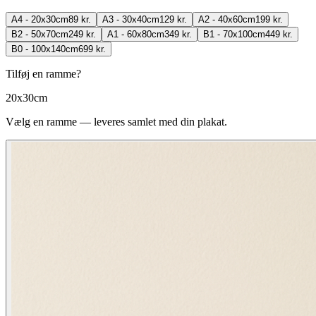
A4 - 20x30cm
89 kr.
A3 - 30x40cm
129 kr.
A2 - 40x60cm
199 kr.
B2 - 50x70cm
249 kr.
A1 - 60x80cm
349 kr.
B1 - 70x100cm
449 kr.
B0 - 100x140cm
699 kr.
Tilføj en ramme?
20x30cm
Vælg en ramme — leveres samlet med din plakat.