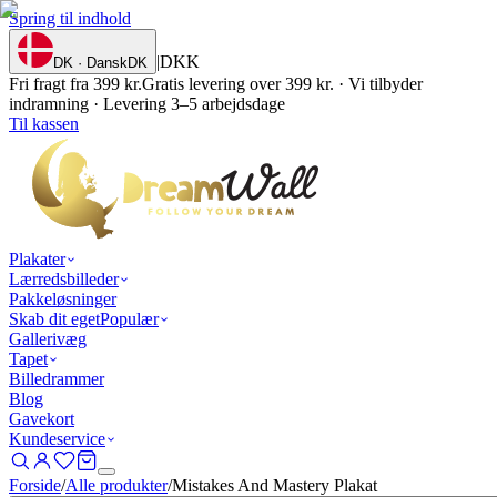
Spring til indhold
|
DKK
DK · Dansk
DK
Fri fragt fra 399 kr.
Gratis levering over 399 kr. · Vi tilbyder
indramning · Levering 3–5 arbejdsdage
Til kassen
Plakater
Lærredsbilleder
Pakkeløsninger
Skab dit eget
Populær
Gallerivæg
Tapet
Billedrammer
Blog
Gavekort
Kundeservice
Forside
/
Alle produkter
/
Mistakes And Mastery Plakat