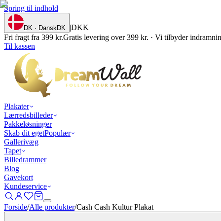
Spring til indhold
|
DKK
DK · Dansk
DK
Fri fragt fra 399 kr.
Gratis levering over 399 kr. · Vi tilbyder indramn
Til kassen
Plakater
Lærredsbilleder
Pakkeløsninger
Skab dit eget
Populær
Gallerivæg
Tapet
Billedrammer
Blog
Gavekort
Kundeservice
Forside
/
Alle produkter
/
Cash Cash Kultur Plakat