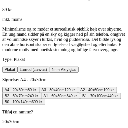
89 kr.
inkl. moms
Minimalisme og ro møder et surrealistisk øjeblik højt over skyerne.
En ung mand sidder på en sky og kigger ned på sin telefon, omgivet
af voluminøse skyer i turkis, hvid og pudderrosa. Det bløde lys og
den åbne horisont skaber en følelse af vægtløshed og eftertanke. Et
moderne motiv med poetisk stemning og luftige farveovergange.
Type
:
Plakat
Plakat
Lærred (canvas)
4mm Akrylglas
Størrelse
:
A4 - 20x30cm
A4 - 20x30cm
89 kr.
A3 - 30x40cm
129 kr.
A2 - 40x60cm
199 kr.
B2 - 50x70cm
249 kr.
A1 - 60x80cm
349 kr.
B1 - 70x100cm
449 kr.
B0 - 100x140cm
699 kr.
Tilføj en ramme?
20x30cm