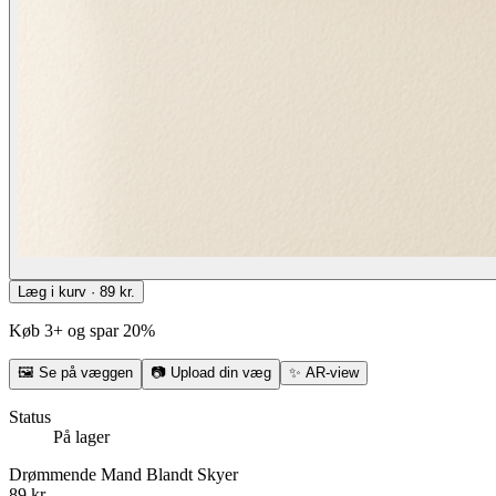
Læg i kurv · 89 kr.
Køb 3+ og spar 20%
🖼
Se på væggen
📷
Upload din væg
✨
AR-view
Status
På lager
Drømmende Mand Blandt Skyer
89 kr.