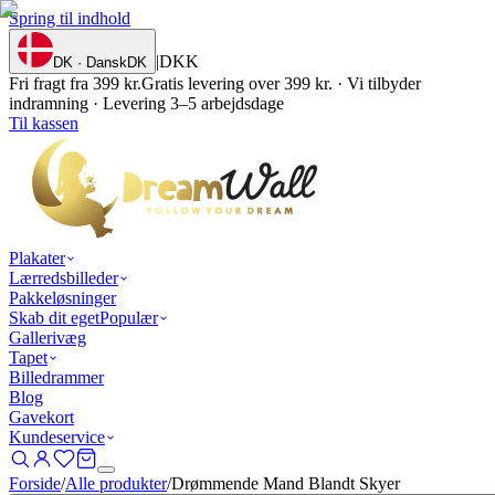
Spring til indhold
|
DKK
DK · Dansk
DK
Fri fragt fra 399 kr.
Gratis levering over 399 kr. · Vi tilbyder
indramning · Levering 3–5 arbejdsdage
Til kassen
Plakater
Lærredsbilleder
Pakkeløsninger
Skab dit eget
Populær
Gallerivæg
Tapet
Billedrammer
Blog
Gavekort
Kundeservice
Forside
/
Alle produkter
/
Drømmende Mand Blandt Skyer