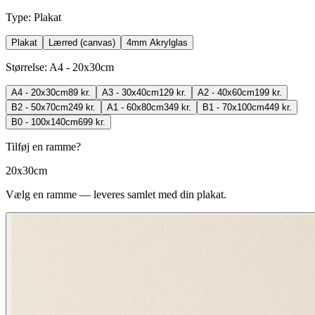
Type
:
Plakat
Plakat
Lærred (canvas)
4mm Akrylglas
Størrelse
:
A4 - 20x30cm
A4 - 20x30cm
89 kr.
A3 - 30x40cm
129 kr.
A2 - 40x60cm
199 kr.
B2 - 50x70cm
249 kr.
A1 - 60x80cm
349 kr.
B1 - 70x100cm
449 kr.
B0 - 100x140cm
699 kr.
Tilføj en ramme?
20x30cm
Vælg en ramme — leveres samlet med din plakat.