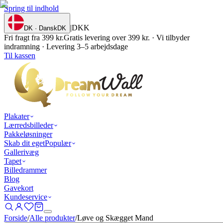
Spring til indhold
|
DKK
DK · Dansk
DK
Fri fragt fra 399 kr.
Gratis levering over 399 kr. · Vi tilbyder
indramning · Levering 3–5 arbejdsdage
Til kassen
Plakater
Lærredsbilleder
Pakkeløsninger
Skab dit eget
Populær
Gallerivæg
Tapet
Billedrammer
Blog
Gavekort
Kundeservice
Forside
/
Alle produkter
/
Løve og Skægget Mand