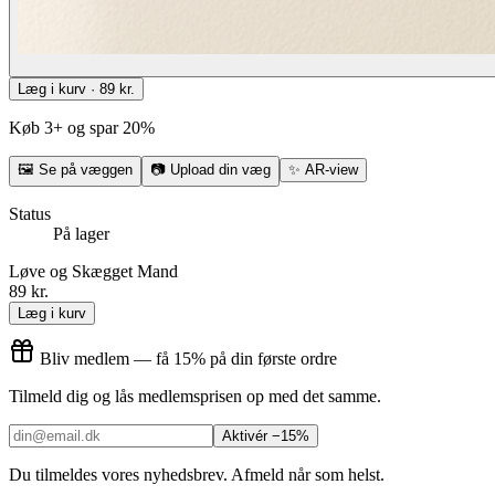
Læg i kurv · 89 kr.
Køb 3+ og spar 20%
🖼
Se på væggen
📷
Upload din væg
✨
AR-view
Status
På lager
Løve og Skægget Mand
89 kr.
Læg i kurv
Bliv medlem — få 15% på din første ordre
Tilmeld dig og lås medlemsprisen op med det samme.
Aktivér −15%
Du tilmeldes vores nyhedsbrev. Afmeld når som helst.