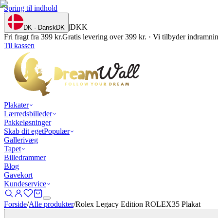
Spring til indhold
|
DKK
DK · Dansk
DK
Fri fragt fra 399 kr.
Gratis levering over 399 kr. · Vi tilbyder indramn
Til kassen
Plakater
Lærredsbilleder
Pakkeløsninger
Skab dit eget
Populær
Gallerivæg
Tapet
Billedrammer
Blog
Gavekort
Kundeservice
Forside
/
Alle produkter
/
Rolex Legacy Edition ROLEX35 Plakat