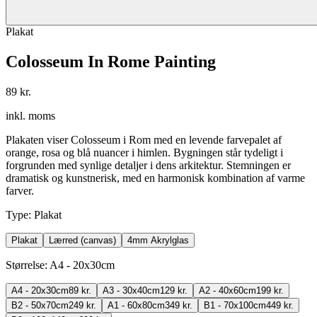
Plakat
Colosseum In Rome Painting
89 kr.
inkl. moms
Plakaten viser Colosseum i Rom med en levende farvepalet af
orange, rosa og blå nuancer i himlen. Bygningen står tydeligt i
forgrunden med synlige detaljer i dens arkitektur. Stemningen er
dramatisk og kunstnerisk, med en harmonisk kombination af varme
farver.
Type
:
Plakat
Plakat
Lærred (canvas)
4mm Akrylglas
Størrelse
:
A4 - 20x30cm
A4 - 20x30cm
89 kr.
A3 - 30x40cm
129 kr.
A2 - 40x60cm
199 kr.
B2 - 50x70cm
249 kr.
A1 - 60x80cm
349 kr.
B1 - 70x100cm
449 kr.