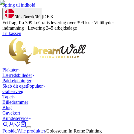
Spring til indhold
|
DKK
DK · Dansk
DK
Fri fragt fra 399 kr.
Gratis levering over 399 kr. · Vi tilbyder
indramning · Levering 3–5 arbejdsdage
Til kassen
Plakater
Lærredsbilleder
Pakkeløsninger
Skab dit eget
Populær
Gallerivæg
Tapet
Billedrammer
Blog
Gavekort
Kundeservice
Forside
/
Alle produkter
/
Colosseum In Rome Painting