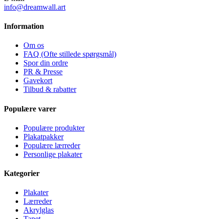
info@dreamwall.art
Information
Om os
FAQ (Ofte stillede spørgsmål)
Spor din ordre
PR & Presse
Gavekort
Tilbud & rabatter
Populære varer
Populære produkter
Plakatpakker
Populære lærreder
Personlige plakater
Kategorier
Plakater
Lærreder
Akrylglas
Tapet