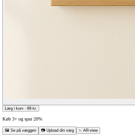
Læg i kurv · 89 kr.
Køb 3+ og spar 20%
🖼
Se på væggen
📷
Upload din væg
✨
AR-view