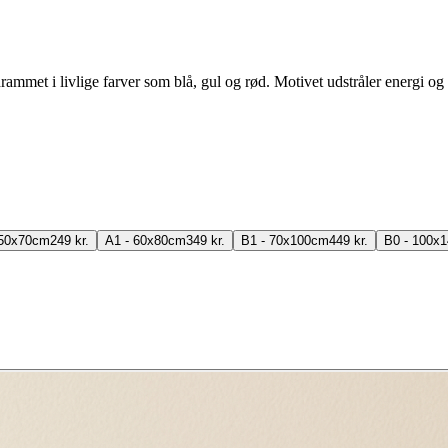
ammet i livlige farver som blå, gul og rød. Motivet udstråler energi og p
 50x70cm
249 kr.
A1 - 60x80cm
349 kr.
B1 - 70x100cm
449 kr.
B0 - 100x