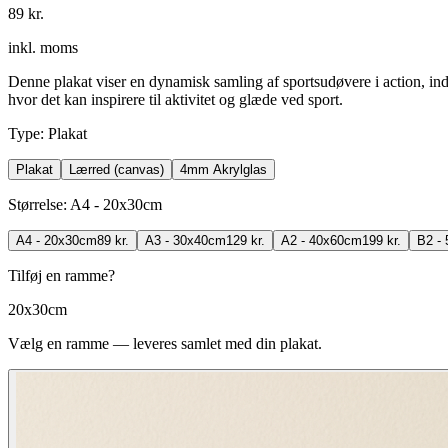
89 kr.
inkl. moms
Denne plakat viser en dynamisk samling af sportsudøvere i action, indr
hvor det kan inspirere til aktivitet og glæde ved sport.
Type
:
Plakat
Plakat
Lærred (canvas)
4mm Akrylglas
Størrelse
:
A4 - 20x30cm
A4 - 20x30cm
89 kr.
A3 - 30x40cm
129 kr.
A2 - 40x60cm
199 kr.
B2 -
Tilføj en ramme?
20x30cm
Vælg en ramme — leveres samlet med din plakat.