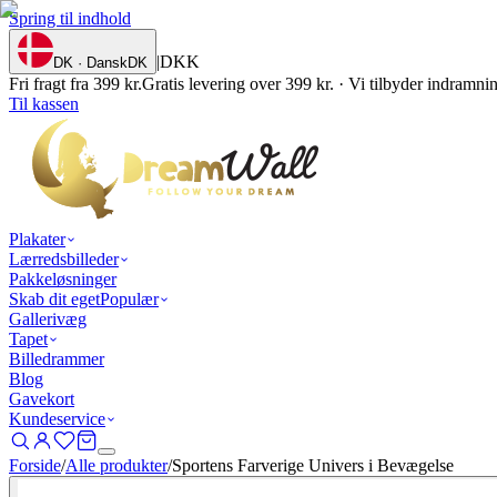
Spring til indhold
|
DKK
DK · Dansk
DK
Fri fragt fra 399 kr.
Gratis levering over 399 kr. · Vi tilbyder indramn
Til kassen
Plakater
Lærredsbilleder
Pakkeløsninger
Skab dit eget
Populær
Gallerivæg
Tapet
Billedrammer
Blog
Gavekort
Kundeservice
Forside
/
Alle produkter
/
Sportens Farverige Univers i Bevægelse