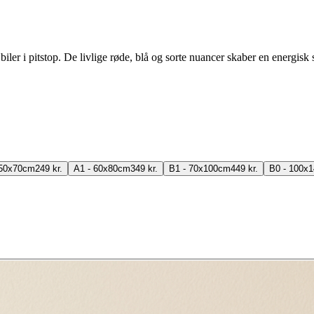
er i pitstop. De livlige røde, blå og sorte nuancer skaber en energisk s
 50x70cm
249 kr.
A1 - 60x80cm
349 kr.
B1 - 70x100cm
449 kr.
B0 - 100x