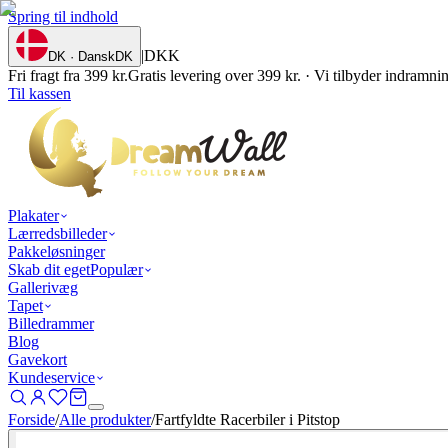
Spring til indhold
|
DKK
DK · Dansk
DK
Fri fragt fra 399 kr.
Gratis levering over 399 kr. · Vi tilbyder indramn
Til kassen
Plakater
Lærredsbilleder
Pakkeløsninger
Skab dit eget
Populær
Gallerivæg
Tapet
Billedrammer
Blog
Gavekort
Kundeservice
Forside
/
Alle produkter
/
Fartfyldte Racerbiler i Pitstop