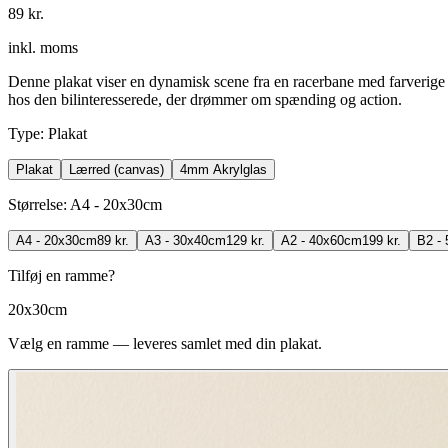
89 kr.
inkl. moms
Denne plakat viser en dynamisk scene fra en racerbane med farverige bil
hos den bilinteresserede, der drømmer om spænding og action.
Type
:
Plakat
Plakat
Lærred (canvas)
4mm Akrylglas
Størrelse
:
A4 - 20x30cm
A4 - 20x30cm
89 kr.
A3 - 30x40cm
129 kr.
A2 - 40x60cm
199 kr.
B2 -
Tilføj en ramme?
20x30cm
Vælg en ramme — leveres samlet med din plakat.