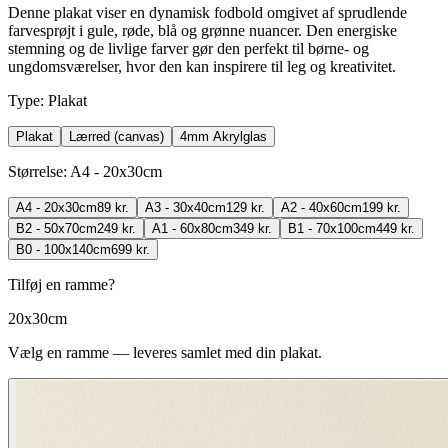
Denne plakat viser en dynamisk fodbold omgivet af sprudlende
farvesprøjt i gule, røde, blå og grønne nuancer. Den energiske
stemning og de livlige farver gør den perfekt til børne- og
ungdomsværelser, hvor den kan inspirere til leg og kreativitet.
Type
:
Plakat
Plakat
Lærred (canvas)
4mm Akrylglas
Størrelse
:
A4 - 20x30cm
A4 - 20x30cm
89 kr.
A3 - 30x40cm
129 kr.
A2 - 40x60cm
199 kr.
B2 - 50x70cm
249 kr.
A1 - 60x80cm
349 kr.
B1 - 70x100cm
449 kr.
B0 - 100x140cm
699 kr.
Tilføj en ramme?
20x30cm
Vælg en ramme — leveres samlet med din plakat.