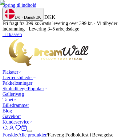
Spring til indhold
|
DKK
DK · Dansk
DK
Fri fragt fra 399 kr.
Gratis levering over 399 kr. · Vi tilbyder
indramning · Levering 3–5 arbejdsdage
Til kassen
Plakater
Lærredsbilleder
Pakkeløsninger
Skab dit eget
Populær
Gallerivæg
Tapet
Billedrammer
Blog
Gavekort
Kundeservice
Forside
/
Alle produkter
/
Farverig Fodboldfest i Bevægelse