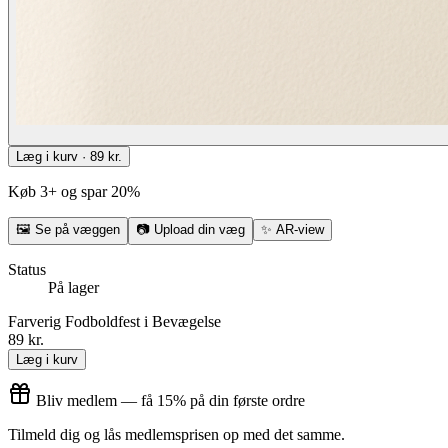
Læg i kurv · 89 kr.
Køb 3+ og spar 20%
🖼
Se på væggen
📷
Upload din væg
✨
AR-view
Status
På lager
Farverig Fodboldfest i Bevægelse
89 kr.
Læg i kurv
Bliv medlem — få 15% på din første ordre
Tilmeld dig og lås medlemsprisen op med det samme.