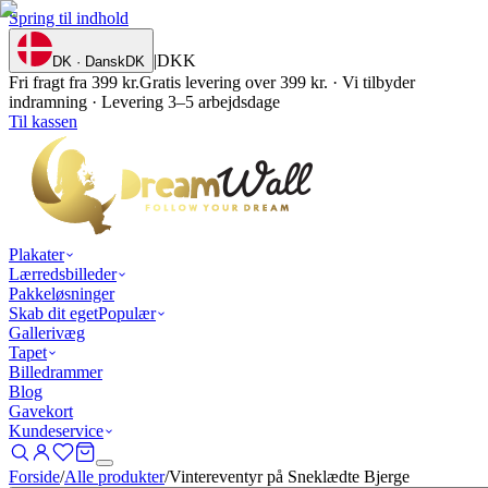
Spring til indhold
|
DKK
DK · Dansk
DK
Fri fragt fra 399 kr.
Gratis levering over 399 kr. · Vi tilbyder
indramning · Levering 3–5 arbejdsdage
Til kassen
Plakater
Lærredsbilleder
Pakkeløsninger
Skab dit eget
Populær
Gallerivæg
Tapet
Billedrammer
Blog
Gavekort
Kundeservice
Forside
/
Alle produkter
/
Vintereventyr på Sneklædte Bjerge