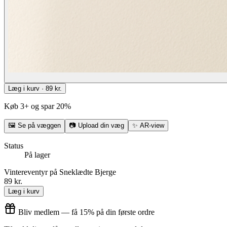
Læg i kurv · 89 kr.
Køb 3+ og spar 20%
🖼
Se på væggen
📷
Upload din væg
✨
AR-view
Status
På lager
Vintereventyr på Sneklædte Bjerge
89 kr.
Læg i kurv
Bliv medlem — få 15% på din første ordre