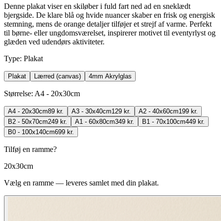
Denne plakat viser en skiløber i fuld fart ned ad en sneklædt
bjergside. De klare blå og hvide nuancer skaber en frisk og energisk
stemning, mens de orange detaljer tilføjer et strejf af varme. Perfekt
til børne- eller ungdomsværelset, inspirerer motivet til eventyrlyst og
glæden ved udendørs aktiviteter.
Type
:
Plakat
Plakat
Lærred (canvas)
4mm Akrylglas
Størrelse
:
A4 - 20x30cm
A4 - 20x30cm
89 kr.
A3 - 30x40cm
129 kr.
A2 - 40x60cm
199 kr.
B2 - 50x70cm
249 kr.
A1 - 60x80cm
349 kr.
B1 - 70x100cm
449 kr.
B0 - 100x140cm
699 kr.
Tilføj en ramme?
20x30cm
Vælg en ramme — leveres samlet med din plakat.