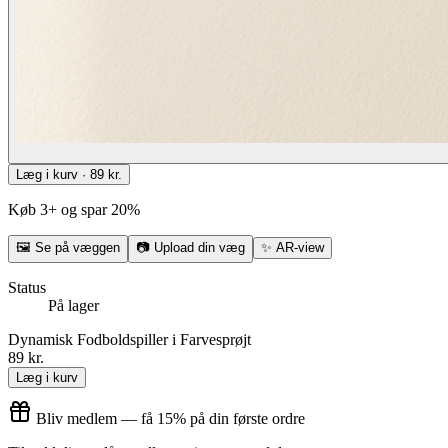
Læg i kurv · 89 kr.
Køb 3+ og spar 20%
🖼
Se på væggen
📷
Upload din væg
✨
AR-view
Status
På lager
Dynamisk Fodboldspiller i Farvesprøjt
89 kr.
Læg i kurv
Bliv medlem — få 15% på din første ordre