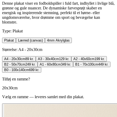
Denne plakat viser en fodboldspiller i fuld fart, indhyllet i livlige blå,
grønne og gule nuancer. De dynamiske farvesprøjt skaber en
energisk og inspirerende stemning, perfekt til et børne- eller
ungdomsværelse, hvor drømme om sport og bevægelse kan
blomstre.
Type
:
Plakat
Plakat
Lærred (canvas)
4mm Akrylglas
Størrelse
:
A4 - 20x30cm
A4 - 20x30cm
89 kr.
A3 - 30x40cm
129 kr.
A2 - 40x60cm
199 kr.
B2 - 50x70cm
249 kr.
A1 - 60x80cm
349 kr.
B1 - 70x100cm
449 kr.
B0 - 100x140cm
699 kr.
Tilføj en ramme?
20x30cm
Vælg en ramme — leveres samlet med din plakat.