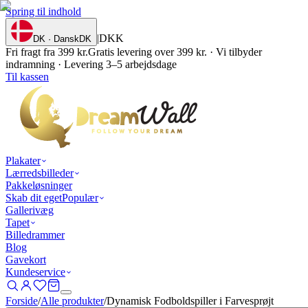
Spring til indhold
|
DKK
DK · Dansk
DK
Fri fragt fra 399 kr.
Gratis levering over 399 kr. · Vi tilbyder
indramning · Levering 3–5 arbejdsdage
Til kassen
Plakater
Lærredsbilleder
Pakkeløsninger
Skab dit eget
Populær
Gallerivæg
Tapet
Billedrammer
Blog
Gavekort
Kundeservice
Forside
/
Alle produkter
/
Dynamisk Fodboldspiller i Farvesprøjt