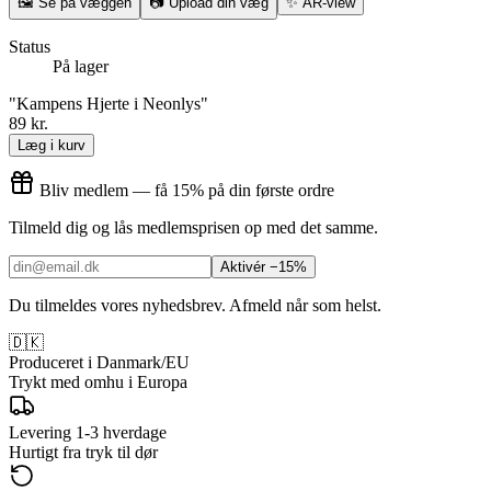
🖼
Se på væggen
📷
Upload din væg
✨
AR-view
Status
På lager
"Kampens Hjerte i Neonlys"
89 kr.
Læg i kurv
Bliv medlem — få 15% på din første ordre
Tilmeld dig og lås medlemsprisen op med det samme.
Aktivér −15%
Du tilmeldes vores nyhedsbrev. Afmeld når som helst.
🇩🇰
Produceret i Danmark/EU
Trykt med omhu i Europa
Levering 1-3 hverdage
Hurtigt fra tryk til dør