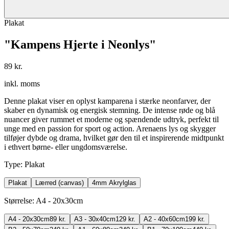
Plakat
"Kampens Hjerte i Neonlys"
89 kr.
inkl. moms
Denne plakat viser en oplyst kamparena i stærke neonfarver, der
skaber en dynamisk og energisk stemning. De intense røde og blå
nuancer giver rummet et moderne og spændende udtryk, perfekt til
unge med en passion for sport og action. Arenaens lys og skygger
tilføjer dybde og drama, hvilket gør den til et inspirerende midtpunkt
i ethvert børne- eller ungdomsværelse.
Type
:
Plakat
Plakat
Lærred (canvas)
4mm Akrylglas
Størrelse
:
A4 - 20x30cm
A4 - 20x30cm
89 kr.
A3 - 30x40cm
129 kr.
A2 - 40x60cm
199 kr.