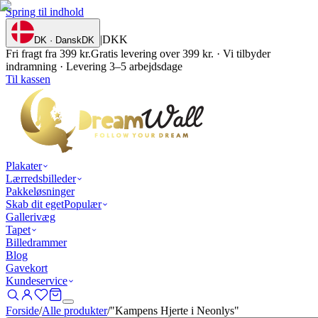
Spring til indhold
|
DKK
DK · Dansk
DK
Fri fragt fra 399 kr.
Gratis levering over 399 kr. · Vi tilbyder
indramning · Levering 3–5 arbejdsdage
Til kassen
Plakater
Lærredsbilleder
Pakkeløsninger
Skab dit eget
Populær
Gallerivæg
Tapet
Billedrammer
Blog
Gavekort
Kundeservice
Forside
/
Alle produkter
/
"Kampens Hjerte i Neonlys"