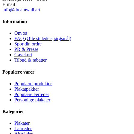
E-mail
info@dreamwall.art
Information
Om os
FAQ (Ofte stillede spørgsmål)
Spor din ordre
PR & Presse
Gavekort
Tilbud & rabatter
Populære varer
Populære produkter
Plakatpakker
Populære lærreder
Personlige plakater
Kategorier
Plakater
Lærreder
Akrylglas