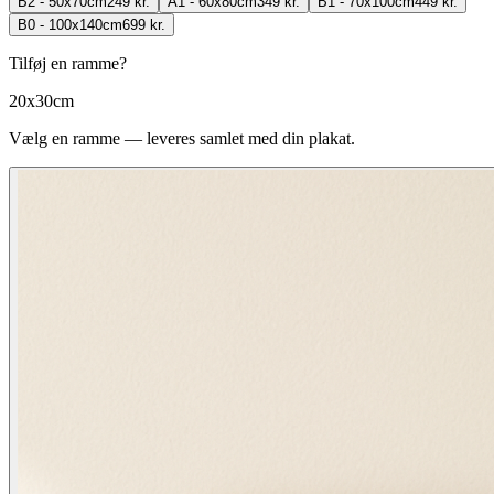
B2 - 50x70cm
249 kr.
A1 - 60x80cm
349 kr.
B1 - 70x100cm
449 kr.
B0 - 100x140cm
699 kr.
Tilføj en ramme?
20x30cm
Vælg en ramme — leveres samlet med din plakat.