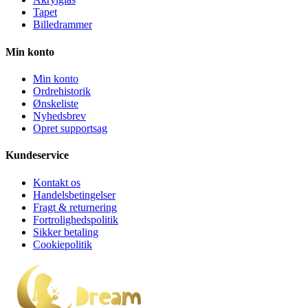
Tapet
Billedrammer
Min konto
Min konto
Ordrehistorik
Ønskeliste
Nyhedsbrev
Opret supportsag
Kundeservice
Kontakt os
Handelsbetingelser
Fragt & returnering
Fortrolighedspolitik
Sikker betaling
Cookiepolitik