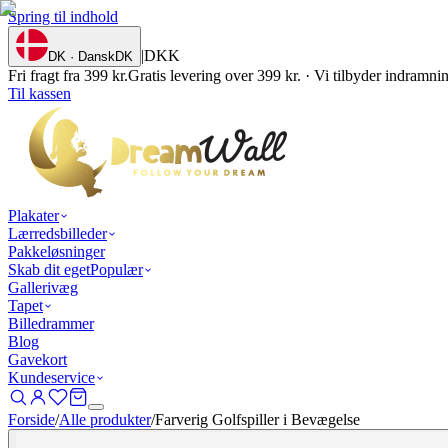
Spring til indhold
|
DKK
DK · Dansk
DK
Fri fragt fra 399 kr.
Gratis levering over 399 kr. · Vi tilbyder indramn
Til kassen
Plakater
Lærredsbilleder
Pakkeløsninger
Skab dit eget
Populær
Gallerivæg
Tapet
Billedrammer
Blog
Gavekort
Kundeservice
Forside
/
Alle produkter
/
Farverig Golfspiller i Bevægelse