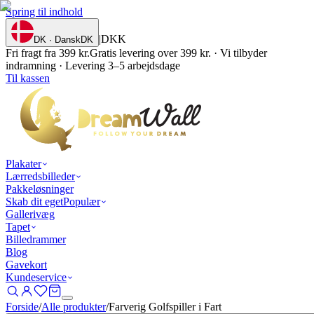
Spring til indhold
|
DKK
DK · Dansk
DK
Fri fragt fra 399 kr.
Gratis levering over 399 kr. · Vi tilbyder
indramning · Levering 3–5 arbejdsdage
Til kassen
Plakater
Lærredsbilleder
Pakkeløsninger
Skab dit eget
Populær
Gallerivæg
Tapet
Billedrammer
Blog
Gavekort
Kundeservice
Forside
/
Alle produkter
/
Farverig Golfspiller i Fart