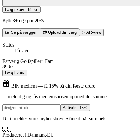
Læg i kurv · 89 kr.
Køb 3+ og spar 20%
🖼
Se på væggen
📷
Upload din væg
✨
AR-view
Status
På lager
Farverig Golfspiller i Fart
89 kr.
Læg i kurv
Bliv medlem — få 15% på din første ordre
Tilmeld dig og lås medlemsprisen op med det samme.
Aktivér −15%
Du tilmeldes vores nyhedsbrev. Afmeld når som helst.
🇩🇰
Produceret i Danmark/EU