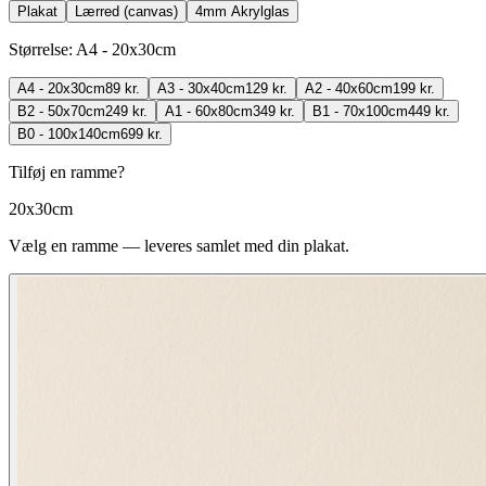
Plakat
Lærred (canvas)
4mm Akrylglas
Størrelse
:
A4 - 20x30cm
A4 - 20x30cm
89 kr.
A3 - 30x40cm
129 kr.
A2 - 40x60cm
199 kr.
B2 - 50x70cm
249 kr.
A1 - 60x80cm
349 kr.
B1 - 70x100cm
449 kr.
B0 - 100x140cm
699 kr.
Tilføj en ramme?
20x30cm
Vælg en ramme — leveres samlet med din plakat.