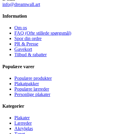
info@dreamwall.art
Information
Om os
FAQ (Ofte stillede spørgsmål)
Spor din ordre
PR & Presse
Gavekort
Tilbud & rabatter
Populære varer
Populære produkter
Plakatpakker
Populære lærreder
Personlige plakater
Kategorier
Plakater
Lærreder
Akrylglas
Tapet