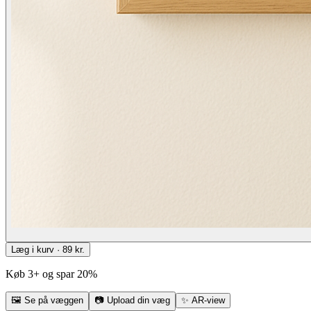
Læg i kurv · 89 kr.
Køb 3+ og spar 20%
🖼
Se på væggen
📷
Upload din væg
✨
AR-view