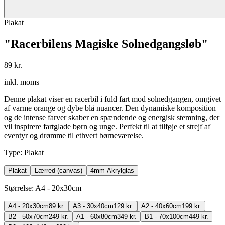
Plakat
"Racerbilens Magiske Solnedgangsløb"
89 kr.
inkl. moms
Denne plakat viser en racerbil i fuld fart mod solnedgangen, omgivet
af varme orange og dybe blå nuancer. Den dynamiske komposition
og de intense farver skaber en spændende og energisk stemning, der
vil inspirere fartglade børn og unge. Perfekt til at tilføje et strejf af
eventyr og drømme til ethvert børneværelse.
Type
:
Plakat
Plakat
Lærred (canvas)
4mm Akrylglas
Størrelse
:
A4 - 20x30cm
A4 - 20x30cm
89 kr.
A3 - 30x40cm
129 kr.
A2 - 40x60cm
199 kr.
B2 - 50x70cm
249 kr.
A1 - 60x80cm
349 kr.
B1 - 70x100cm
449 kr.