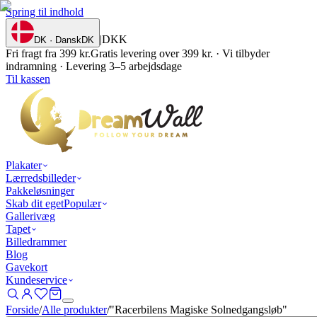
Spring til indhold
|
DKK
DK · Dansk
DK
Fri fragt fra 399 kr.
Gratis levering over 399 kr. · Vi tilbyder
indramning · Levering 3–5 arbejdsdage
Til kassen
Plakater
Lærredsbilleder
Pakkeløsninger
Skab dit eget
Populær
Gallerivæg
Tapet
Billedrammer
Blog
Gavekort
Kundeservice
Forside
/
Alle produkter
/
"Racerbilens Magiske Solnedgangsløb"