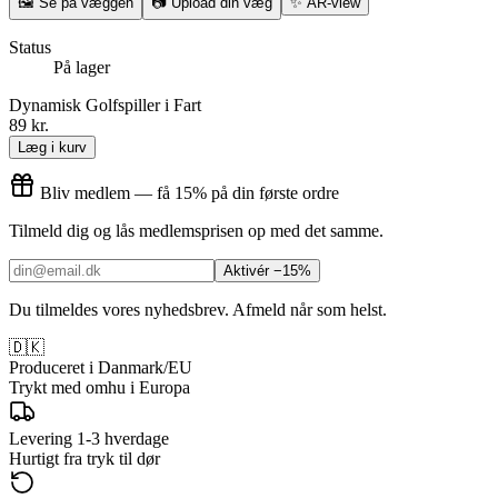
🖼
Se på væggen
📷
Upload din væg
✨
AR-view
Status
På lager
Dynamisk Golfspiller i Fart
89 kr.
Læg i kurv
Bliv medlem — få 15% på din første ordre
Tilmeld dig og lås medlemsprisen op med det samme.
Aktivér −15%
Du tilmeldes vores nyhedsbrev. Afmeld når som helst.
🇩🇰
Produceret i Danmark/EU
Trykt med omhu i Europa
Levering 1-3 hverdage
Hurtigt fra tryk til dør