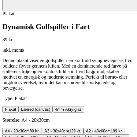
Plakat
Dynamisk Golfspiller i Fart
89 kr.
inkl. moms
Denne plakat viser en golfspiller i en kraftfuld svingbevægelse, hvor
boldene flyver gennem luften. Med en dominerende rød farve på
spillerens trøje og en kontrastfuld sort-hvid baggrund, skaber
motivet en energisk og moderne stemning. Perfekt til børne- eller
ungdomsværelset, hvor det kan inspirere til sportsglæde og
bevægelse.
Type
:
Plakat
Plakat
Lærred (canvas)
4mm Akrylglas
Størrelse
:
A4 - 20x30cm
A4 - 20x30cm
89 kr.
A3 - 30x40cm
129 kr.
A2 - 40x60cm
199 kr.