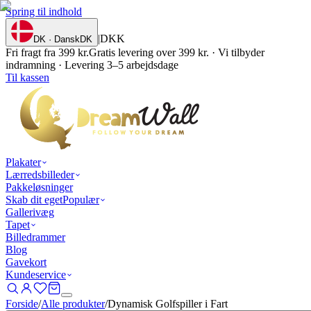
Spring til indhold
|
DKK
DK · Dansk
DK
Fri fragt fra 399 kr.
Gratis levering over 399 kr. · Vi tilbyder
indramning · Levering 3–5 arbejdsdage
Til kassen
Plakater
Lærredsbilleder
Pakkeløsninger
Skab dit eget
Populær
Gallerivæg
Tapet
Billedrammer
Blog
Gavekort
Kundeservice
Forside
/
Alle produkter
/
Dynamisk Golfspiller i Fart