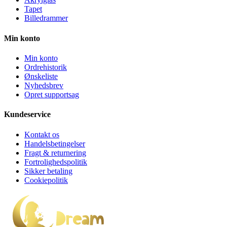
Tapet
Billedrammer
Min konto
Min konto
Ordrehistorik
Ønskeliste
Nyhedsbrev
Opret supportsag
Kundeservice
Kontakt os
Handelsbetingelser
Fragt & returnering
Fortrolighedspolitik
Sikker betaling
Cookiepolitik