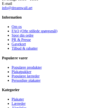
E-mail
info@dreamwall.art
Information
Om os
FAQ (Ofte stillede spørgsmål)
Spor din ordre
PR & Presse
Gavekort
Tilbud & rabatter
Populære varer
Populære produkter
Plakatpakker
Populære lærreder
Personlige plakater
Kategorier
Plakater
Lærreder
Akrylglas