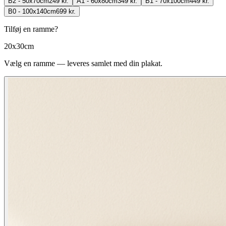
B2 - 50x70cm
249 kr.
A1 - 60x80cm
349 kr.
B1 - 70x100cm
449 kr.
B0 - 100x140cm
699 kr.
Tilføj en ramme?
20x30cm
Vælg en ramme — leveres samlet med din plakat.