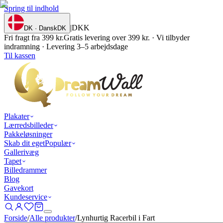
Spring til indhold
|
DKK
DK · Dansk
DK
Fri fragt fra 399 kr.
Gratis levering over 399 kr. · Vi tilbyder
indramning · Levering 3–5 arbejdsdage
Til kassen
Plakater
Lærredsbilleder
Pakkeløsninger
Skab dit eget
Populær
Gallerivæg
Tapet
Billedrammer
Blog
Gavekort
Kundeservice
Forside
/
Alle produkter
/
Lynhurtig Racerbil i Fart