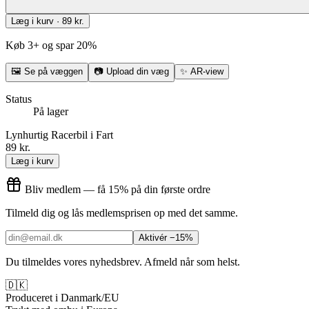
Læg i kurv · 89 kr.
Køb 3+ og spar 20%
🖼
Se på væggen
📷
Upload din væg
✨
AR-view
Status
På lager
Lynhurtig Racerbil i Fart
89 kr.
Læg i kurv
Bliv medlem — få 15% på din første ordre
Tilmeld dig og lås medlemsprisen op med det samme.
Aktivér −15%
Du tilmeldes vores nyhedsbrev. Afmeld når som helst.
🇩🇰
Produceret i Danmark/EU