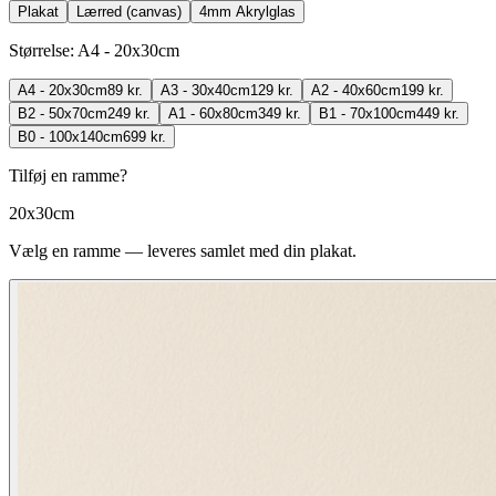
Plakat
Lærred (canvas)
4mm Akrylglas
Størrelse
:
A4 - 20x30cm
A4 - 20x30cm
89 kr.
A3 - 30x40cm
129 kr.
A2 - 40x60cm
199 kr.
B2 - 50x70cm
249 kr.
A1 - 60x80cm
349 kr.
B1 - 70x100cm
449 kr.
B0 - 100x140cm
699 kr.
Tilføj en ramme?
20x30cm
Vælg en ramme — leveres samlet med din plakat.