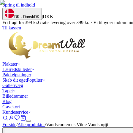
Spring til indhold
|
DKK
DK · Dansk
DK
Fri fragt fra 399 kr.
Gratis levering over 399 kr. · Vi tilbyder indramn
Til kassen
Plakater
Lærredsbilleder
Pakkeløsninger
Skab dit eget
Populær
Gallerivæg
Tapet
Billedrammer
Blog
Gavekort
Kundeservice
Forside
/
Alle produkter
/
Vandscooterens Vilde Vandsprøjt