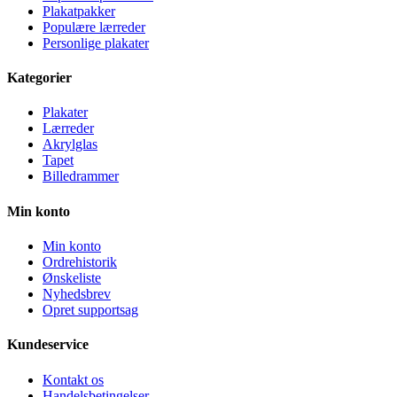
Plakatpakker
Populære lærreder
Personlige plakater
Kategorier
Plakater
Lærreder
Akrylglas
Tapet
Billedrammer
Min konto
Min konto
Ordrehistorik
Ønskeliste
Nyhedsbrev
Opret supportsag
Kundeservice
Kontakt os
Handelsbetingelser