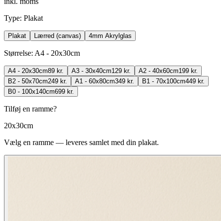
inkl. moms
Type
:
Plakat
Plakat
Lærred (canvas)
4mm Akrylglas
Størrelse
:
A4 - 20x30cm
A4 - 20x30cm
89 kr.
A3 - 30x40cm
129 kr.
A2 - 40x60cm
199 kr.
B2 - 50x70cm
249 kr.
A1 - 60x80cm
349 kr.
B1 - 70x100cm
449 kr.
B0 - 100x140cm
699 kr.
Tilføj en ramme?
20x30cm
Vælg en ramme — leveres samlet med din plakat.