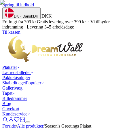
Spring til indhold
|
DKK
DK · Dansk
DK
Fri fragt fra 399 kr.
Gratis levering over 399 kr. · Vi tilbyder
indramning · Levering 3–5 arbejdsdage
Til kassen
Plakater
Lærredsbilleder
Pakkeløsninger
Skab dit eget
Populær
Gallerivæg
Tapet
Billedrammer
Blog
Gavekort
Kundeservice
Forside
/
Alle produkter
/
Season's Greetings Plakat