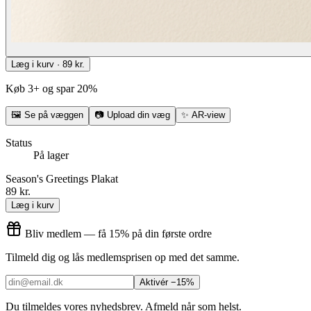
Læg i kurv · 89 kr.
Køb 3+ og spar 20%
🖼
Se på væggen
📷
Upload din væg
✨
AR-view
Status
På lager
Season's Greetings Plakat
89 kr.
Læg i kurv
Bliv medlem — få 15% på din første ordre
Tilmeld dig og lås medlemsprisen op med det samme.
Aktivér −15%
Du tilmeldes vores nyhedsbrev. Afmeld når som helst.