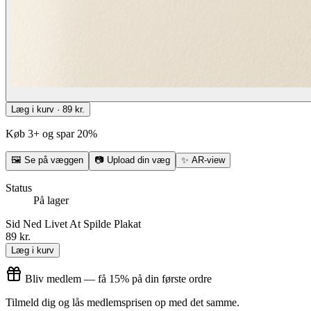
Læg i kurv · 89 kr.
Køb 3+ og spar 20%
🖼
Se på væggen
📷
Upload din væg
✨
AR-view
Status
På lager
Sid Ned Livet At Spilde Plakat
89 kr.
Læg i kurv
Bliv medlem — få 15% på din første ordre
Tilmeld dig og lås medlemsprisen op med det samme.