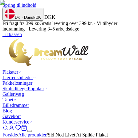
Spring til indhold
|
DKK
DK · Dansk
DK
Fri fragt fra 399 kr.
Gratis levering over 399 kr. · Vi tilbyder
indramning · Levering 3–5 arbejdsdage
Til kassen
Plakater
Lærredsbilleder
Pakkeløsninger
Skab dit eget
Populær
Gallerivæg
Tapet
Billedrammer
Blog
Gavekort
Kundeservice
Forside
/
Alle produkter
/
Sid Ned Livet At Spilde Plakat