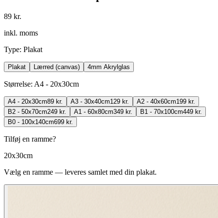
89 kr.
inkl. moms
Type
:
Plakat
Plakat
Lærred (canvas)
4mm Akrylglas
Størrelse
:
A4 - 20x30cm
A4 - 20x30cm
89 kr.
A3 - 30x40cm
129 kr.
A2 - 40x60cm
199 kr.
B2 - 50x70cm
249 kr.
A1 - 60x80cm
349 kr.
B1 - 70x100cm
449 kr.
B0 - 100x140cm
699 kr.
Tilføj en ramme?
20x30cm
Vælg en ramme — leveres samlet med din plakat.