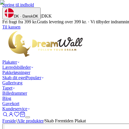
Spring til indhold
|
DKK
DK · Dansk
DK
Fri fragt fra 399 kr.
Gratis levering over 399 kr. · Vi tilbyder indramn
Til kassen
Plakater
Lærredsbilleder
Pakkeløsninger
Skab dit eget
Populær
Gallerivæg
Tapet
Billedrammer
Blog
Gavekort
Kundeservice
Forside
/
Alle produkter
/
Skab Fremtiden Plakat