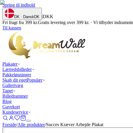
Spring til indhold
|
DKK
DK · Dansk
DK
Fri fragt fra 399 kr.
Gratis levering over 399 kr. · Vi tilbyder indramn
Til kassen
Plakater
Lærredsbilleder
Pakkeløsninger
Skab dit eget
Populær
Gallerivæg
Tapet
Billedrammer
Blog
Gavekort
Kundeservice
Forside
/
Alle produkter
/
Succes Kræver Arbejde Plakat