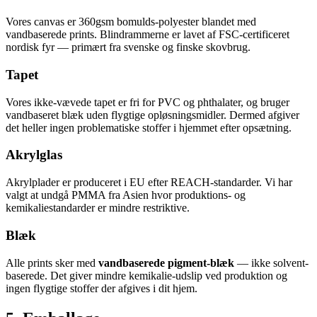
Vores canvas er 360gsm bomulds-polyester blandet med
vandbaserede prints. Blindrammerne er lavet af FSC-certificeret
nordisk fyr — primært fra svenske og finske skovbrug.
Tapet
Vores ikke-vævede tapet er fri for PVC og phthalater, og bruger
vandbaseret blæk uden flygtige opløsningsmidler. Dermed afgiver
det heller ingen problematiske stoffer i hjemmet efter opsætning.
Akrylglas
Akrylplader er produceret i EU efter REACH-standarder. Vi har
valgt at undgå PMMA fra Asien hvor produktions- og
kemikaliestandarder er mindre restriktive.
Blæk
Alle prints sker med
vandbaserede pigment-blæk
— ikke solvent-
baserede. Det giver mindre kemikalie-udslip ved produktion og
ingen flygtige stoffer der afgives i dit hjem.