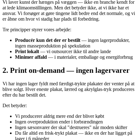
Vi laver kunst der hænges på væggen — ikke en branche kendt for
at lede klimaomstillingen. Men det betyder ikke, at vi ikke har et
ansvar. Vi forsøger at gøre tingene lidt bedre end det normale, og vi
er åbne om hvor vi stadig har plads til forbedring.
Tre principper styrer vores arbejde:
Producér kun det der er bestilt
— ingen lagerprodukter,
ingen masseproduktion på spekulation
Print lokalt
— vi outsourcer ikke til andre lande
Minimer affald
— i materialer, emballage og energiforbrug
2. Print on-demand — ingen lagervarer
Vi har ingen lager fyldt med færdigt-trykte plakater der venter på at
blive solgt. Hver eneste plakat, lærred og akrylglas-tryk produceres
efter du har bestilt det.
Det betyder:
Vi producerer aldrig mere end der bliver købt
Ingen overproduktion ender i forbrændingen
Ingen sæsonvarer der skal "destrueres" når moden skifter
Du får altid en frisk-trykt plakat — ikke en der har ligget på
lager i 6 måneder