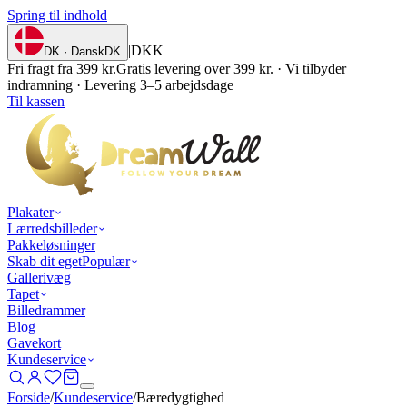
Spring til indhold
|
DKK
DK · Dansk
DK
Fri fragt fra 399 kr.
Gratis levering over 399 kr. · Vi tilbyder
indramning · Levering 3–5 arbejdsdage
Til kassen
Plakater
Lærredsbilleder
Pakkeløsninger
Skab dit eget
Populær
Gallerivæg
Tapet
Billedrammer
Blog
Gavekort
Kundeservice
Forside
/
Kundeservice
/
Bæredygtighed