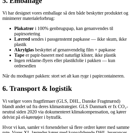
5. Emballage
Vi har designet vores emballage så den både beskytter produktet og
minimerer materialeforbrug:
Plakatrør
i 100% genbrugspap, kan genanvendes til
papirsortering
Lærred
sendes i passgenstemt papkasse — ikke skum, ikke
plastik
Akrylglas
beskyttet af genanvendelig film + papkasse
Tape
er papir-baseret med naturligt klister, ikke plastik
Ingen reklame-flyers eller plastikfolie i pakken — kun
ordresedlen
Når du modtager pakken: stort set alt kan ryge i papircontaineren.
6. Transport & logistik
Vi vælger vores fragtfirmaer (GLS, DHL, Danske Fragtmænd)
blandt andet ud fra deres klimastrategier. GLS Danmark er fx CO₂-
neutral siden 2020 via dokumenteret klimakompensation, og kører
delvist på el-køretøjer i bytrafik.
Hvor vi kan, samler vi forsendelser så flere ordrer kører med samme
rute. Vores XL-lærreder kører med konsoliderede DHL-leverancer