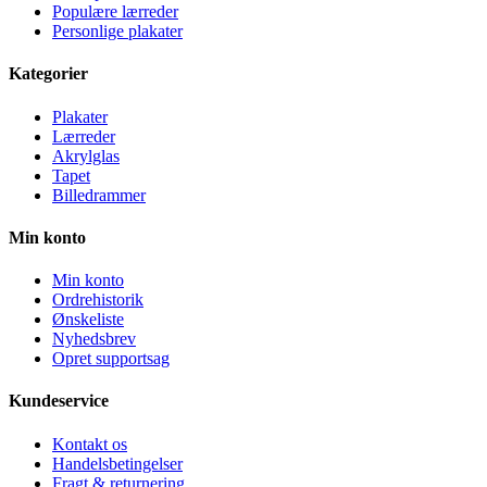
Populære lærreder
Personlige plakater
Kategorier
Plakater
Lærreder
Akrylglas
Tapet
Billedrammer
Min konto
Min konto
Ordrehistorik
Ønskeliste
Nyhedsbrev
Opret supportsag
Kundeservice
Kontakt os
Handelsbetingelser
Fragt & returnering