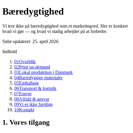
Bæredygtighed
Vi tror ikke på bæredygtighed som et marketingord. Her er konkret
hvad vi gør — og hvad vi stadig arbejder på at forbedre.
Sidst opdateret
:
25. april 2026
Indhold
01
Overblik
02
Print on-demand
03
Lokal produktion i Danmark
04
Bæredygtige materialer
05
Emballage
06
Transport & logistik
07
Energi
08
Affald & ansvar
09
Vi er ikke færdige
10
Kontakt
1. Vores tilgang