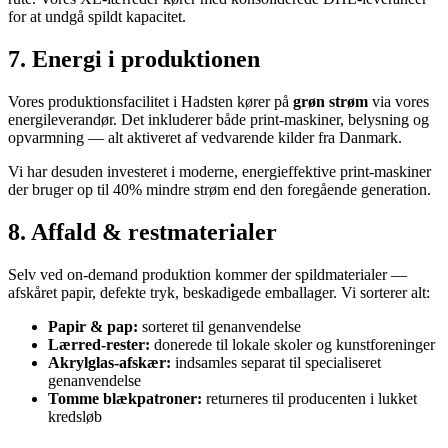
for at undgå spildt kapacitet.
7. Energi i produktionen
Vores produktionsfacilitet i Hadsten kører på
grøn strøm
via vores
energileverandør. Det inkluderer både print-maskiner, belysning og
opvarmning — alt aktiveret af vedvarende kilder fra Danmark.
Vi har desuden investeret i moderne, energieffektive print-maskiner
der bruger op til 40% mindre strøm end den foregående generation.
8. Affald & restmaterialer
Selv ved on-demand produktion kommer der spildmaterialer —
afskåret papir, defekte tryk, beskadigede emballager. Vi sorterer alt:
Papir & pap:
sorteret til genanvendelse
Lærred-rester:
donerede til lokale skoler og kunstforeninger
Akrylglas-afskær:
indsamles separat til specialiseret
genanvendelse
Tomme blækpatroner:
returneres til producenten i lukket
kredsløb