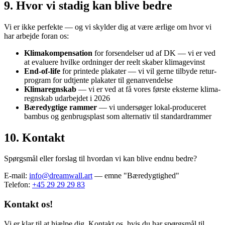
9. Hvor vi stadig kan blive bedre
Vi er ikke perfekte — og vi skylder dig at være ærlige om hvor vi
har arbejde foran os:
Klimakompensation
for forsendelser ud af DK — vi er ved
at evaluere hvilke ordninger der reelt skaber klimagevinst
End-of-life
for printede plakater — vi vil gerne tilbyde retur-
program for udtjente plakater til genanvendelse
Klimaregnskab
— vi er ved at få vores første eksterne klima-
regnskab udarbejdet i 2026
Bæredygtige rammer
— vi undersøger lokal-produceret
bambus og genbrugsplast som alternativ til standardrammer
10. Kontakt
Spørgsmål eller forslag til hvordan vi kan blive endnu bedre?
E-mail:
info@dreamwall.art
— emne "Bæredygtighed"
Telefon:
+45 29 29 29 83
Kontakt os!
Vi er klar til at hjælpe dig. Kontakt os, hvis du har spørgsmål til