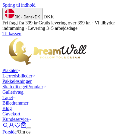
Spring til indhold
|
DKK
DK · Dansk
DK
Fri fragt fra 399 kr.
Gratis levering over 399 kr. · Vi tilbyder
indramning · Levering 3–5 arbejdsdage
Til kassen
Plakater
Lærredsbilleder
Pakkeløsninger
Skab dit eget
Populær
Gallerivæg
Tapet
Billedrammer
Blog
Gavekort
Kundeservice
Forside
/
Om os