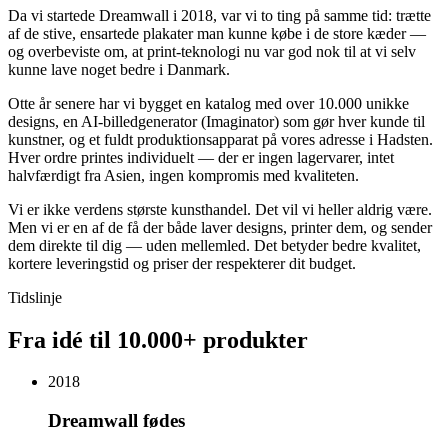
Da vi startede Dreamwall i 2018, var vi to ting på samme tid: trætte
af de stive, ensartede plakater man kunne købe i de store kæder —
og overbeviste om, at print-teknologi nu var god nok til at vi selv
kunne lave noget bedre i Danmark.
Otte år senere har vi bygget en katalog med over 10.000 unikke
designs, en AI-billedgenerator (Imaginator) som gør hver kunde til
kunstner, og et fuldt produktionsapparat på vores adresse i Hadsten.
Hver ordre printes individuelt — der er ingen lagervarer, intet
halvfærdigt fra Asien, ingen kompromis med kvaliteten.
Vi er ikke verdens største kunsthandel. Det vil vi heller aldrig være.
Men vi er en af de få der både laver designs, printer dem, og sender
dem direkte til dig — uden mellemled. Det betyder bedre kvalitet,
kortere leveringstid og priser der respekterer dit budget.
Tidslinje
Fra
idé
til 10.000+ produkter
2018
Dreamwall fødes