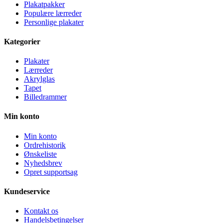
Plakatpakker
Populære lærreder
Personlige plakater
Kategorier
Plakater
Lærreder
Akrylglas
Tapet
Billedrammer
Min konto
Min konto
Ordrehistorik
Ønskeliste
Nyhedsbrev
Opret supportsag
Kundeservice
Kontakt os
Handelsbetingelser