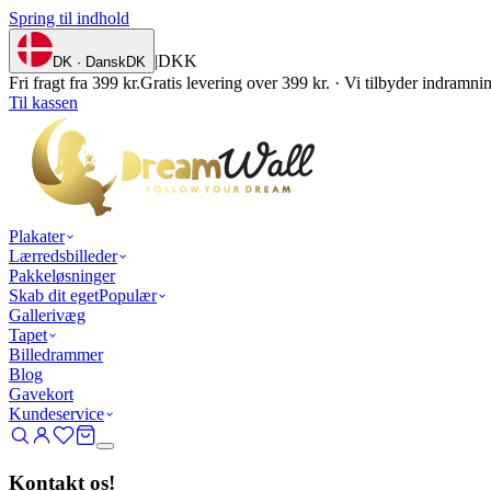
Spring til indhold
|
DKK
DK · Dansk
DK
Fri fragt fra 399 kr.
Gratis levering over 399 kr. · Vi tilbyder indramn
Til kassen
Plakater
Lærredsbilleder
Pakkeløsninger
Skab dit eget
Populær
Gallerivæg
Tapet
Billedrammer
Blog
Gavekort
Kundeservice
Kontakt os!