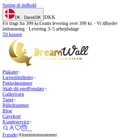
Spring til indhold
|
DKK
DK · Dansk
DK
Fri fragt fra 399 kr.
Gratis levering over 399 kr. · Vi tilbyder
indramning · Levering 3–5 arbejdsdage
Til kassen
Plakater
Lærredsbilleder
Pakkeløsninger
Skab dit eget
Populær
Gallerivæg
Tapet
Billedrammer
Blog
Gavekort
Kundeservice
Forside
/
Aluminiumsrammer