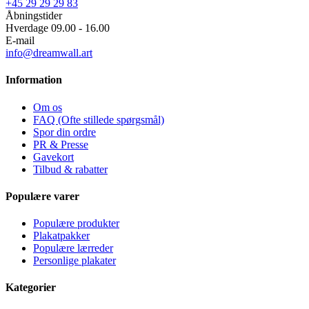
+45 29 29 29 83
Åbningstider
Hverdage 09.00 - 16.00
E-mail
info@dreamwall.art
Information
Om os
FAQ (Ofte stillede spørgsmål)
Spor din ordre
PR & Presse
Gavekort
Tilbud & rabatter
Populære varer
Populære produkter
Plakatpakker
Populære lærreder
Personlige plakater
Kategorier