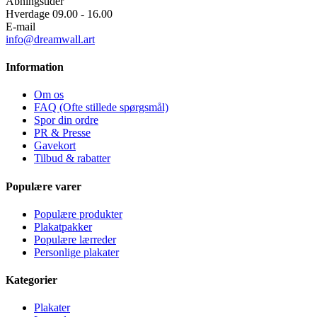
Åbningstider
Hverdage 09.00 - 16.00
E-mail
info@dreamwall.art
Information
Om os
FAQ (Ofte stillede spørgsmål)
Spor din ordre
PR & Presse
Gavekort
Tilbud & rabatter
Populære varer
Populære produkter
Plakatpakker
Populære lærreder
Personlige plakater
Kategorier
Plakater