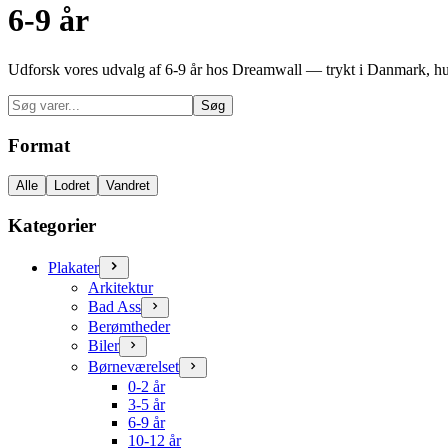
6-9 år
Udforsk vores udvalg af 6-9 år hos Dreamwall — trykt i Danmark, hurti
Søg
Format
Alle
Lodret
Vandret
Kategorier
Plakater
Arkitektur
Bad Ass
Berømtheder
Biler
Børneværelset
0-2 år
3-5 år
6-9 år
10-12 år