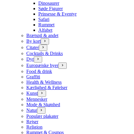
Dinosaurer
Søde Figurer
Prinsesse & Eventyr
Safari
Rummet
Alfabet
Brætspil & andet
By kort
Citater
Cocktails & Drinks
Dyr
Europæiske byer
Food & drink
Graffiti
Health & Wellness
Kærlighed & Følelser
Kunst
Mennesker
Mode & Skønhed
Natur
Populær plakater
Rejser
Religion
Rummet & Cosmos