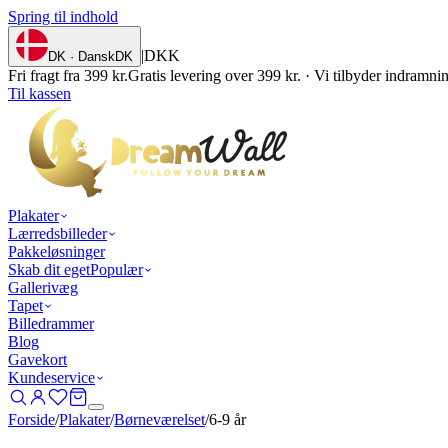
Spring til indhold
|
DKK
DK · Dansk
DK
Fri fragt fra 399 kr.
Gratis levering over 399 kr. · Vi tilbyder indramn
Til kassen
Plakater
Lærredsbilleder
Pakkeløsninger
Skab dit eget
Populær
Gallerivæg
Tapet
Billedrammer
Blog
Gavekort
Kundeservice
Forside
/
Plakater
/
Børneværelset
/
6-9 år