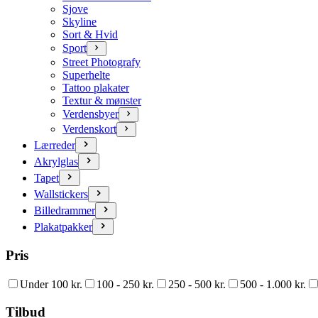
Sjove
Skyline
Sort & Hvid
Sport
Street Photografy
Superhelte
Tattoo plakater
Textur & mønster
Verdensbyer
Verdenskort
Lærreder
Akrylglas
Tapet
Wallstickers
Billedrammer
Plakatpakker
Pris
Under 100 kr.
100 - 250 kr.
250 - 500 kr.
500 - 1.000 kr.
Tilbud