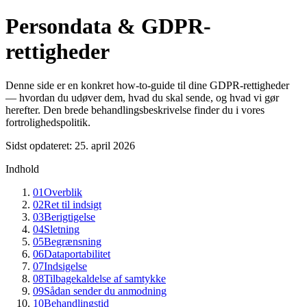
Persondata & GDPR-
rettigheder
Denne side er en konkret how-to-guide til dine GDPR-rettigheder
— hvordan du udøver dem, hvad du skal sende, og hvad vi gør
herefter. Den brede behandlingsbeskrivelse finder du i vores
fortrolighedspolitik.
Sidst opdateret
:
25. april 2026
Indhold
01
Overblik
02
Ret til indsigt
03
Berigtigelse
04
Sletning
05
Begrænsning
06
Dataportabilitet
07
Indsigelse
08
Tilbagekaldelse af samtykke
09
Sådan sender du anmodning
10
Behandlingstid