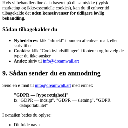
Hvis vi behandler dine data baseret på dit samtykke (typisk
marketing og ikke-essentielle cookies), kan du til enhver tid
tilbagekalde det
uden konsekvenser for tidligere lovlig
behandling
.
Sådan tilbagekalder du
Nyhedsbrev:
klik "afmeld" i bunden af enhver mail, eller
skriv til os
Cookies:
klik "Cookie-indstillinger" i footeren og fravælg de
typer du ikke ønsker
Andet:
skriv til
info@dreamwall.art
9. Sådan sender du en anmodning
Send en e-mail til
info@dreamwall.art
med emnet:
"GDPR — [type rettighed]"
fx "GDPR — indsigt", "GDPR — sletning", "GDPR
— dataportabilitet"
I e-mailen bedes du oplyse:
Dit fulde navn