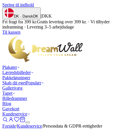
Spring til indhold
|
DKK
DK · Dansk
DK
Fri fragt fra 399 kr.
Gratis levering over 399 kr. · Vi tilbyder
indramning · Levering 3–5 arbejdsdage
Til kassen
Plakater
Lærredsbilleder
Pakkeløsninger
Skab dit eget
Populær
Gallerivæg
Tapet
Billedrammer
Blog
Gavekort
Kundeservice
Forside
/
Kundeservice
/
Persondata & GDPR-rettigheder