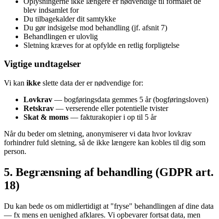
Oplysningerne ikke længere er nødvendige til formålet de
blev indsamlet for
Du tilbagekalder dit samtykke
Du gør indsigelse mod behandling (jf. afsnit 7)
Behandlingen er ulovlig
Sletning kræves for at opfylde en retlig forpligtelse
Vigtige undtagelser
Vi kan
ikke
slette data der er nødvendige for:
Lovkrav
— bogføringsdata gemmes 5 år (bogføringsloven)
Retskrav
— verserende eller potentielle tvister
Skat & moms
— fakturakopier i op til 5 år
Når du beder om sletning, anonymiserer vi data hvor lovkrav
forhindrer fuld sletning, så de ikke længere kan kobles til dig som
person.
5. Begrænsning af behandling (GDPR art.
18)
Du kan bede os om midlertidigt at "fryse" behandlingen af dine data
— fx mens en uenighed afklares. Vi opbevarer fortsat data, men