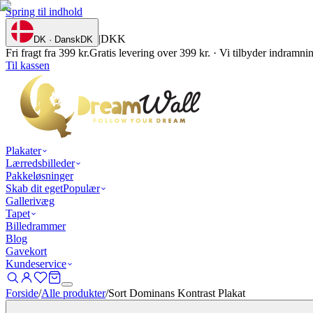
Spring til indhold
|
DKK
DK · Dansk
DK
Fri fragt fra 399 kr.
Gratis levering over 399 kr. · Vi tilbyder indramn
Til kassen
Plakater
Lærredsbilleder
Pakkeløsninger
Skab dit eget
Populær
Gallerivæg
Tapet
Billedrammer
Blog
Gavekort
Kundeservice
Forside
/
Alle produkter
/
Sort Dominans Kontrast Plakat