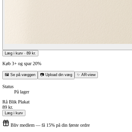
Læg i kurv · 89 kr.
Køb 3+ og spar 20%
🖼
Se på væggen
📷
Upload din væg
✨
AR-view
Status
På lager
Rå Blik Plakat
89 kr.
Læg i kurv
Bliv medlem — få 15% på din første ordre