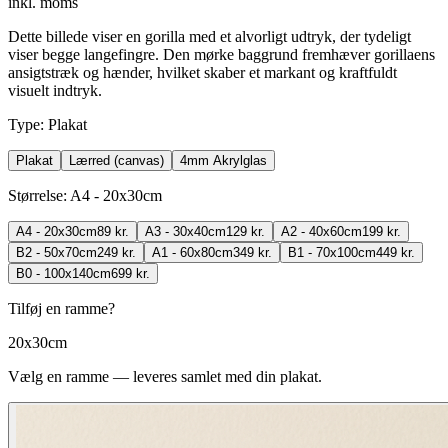
inkl. moms
Dette billede viser en gorilla med et alvorligt udtryk, der tydeligt
viser begge langefingre. Den mørke baggrund fremhæver gorillaens
ansigtstræk og hænder, hvilket skaber et markant og kraftfuldt
visuelt indtryk.
Type
:
Plakat
Plakat
Lærred (canvas)
4mm Akrylglas
Størrelse
:
A4 - 20x30cm
A4 - 20x30cm
89 kr.
A3 - 30x40cm
129 kr.
A2 - 40x60cm
199 kr.
B2 - 50x70cm
249 kr.
A1 - 60x80cm
349 kr.
B1 - 70x100cm
449 kr.
B0 - 100x140cm
699 kr.
Tilføj en ramme?
20x30cm
Vælg en ramme — leveres samlet med din plakat.