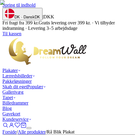
Spring til indhold
|
DKK
DK · Dansk
DK
Fri fragt fra 399 kr.
Gratis levering over 399 kr. · Vi tilbyder
indramning · Levering 3–5 arbejdsdage
Til kassen
Plakater
Lærredsbilleder
Pakkeløsninger
Skab dit eget
Populær
Gallerivæg
Tapet
Billedrammer
Blog
Gavekort
Kundeservice
Forside
/
Alle produkter
/
Rå Blik Plakat