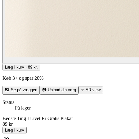
Læg i kurv · 89 kr.
Køb 3+ og spar 20%
🖼
Se på væggen
📷
Upload din væg
✨
AR-view
Status
På lager
Bedste Ting I Livet Er Gratis Plakat
89 kr.
Læg i kurv