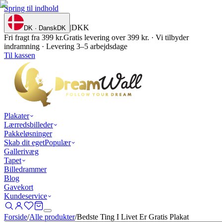
Spring til indhold
|
DKK
DK · Dansk
DK
Fri fragt fra 399 kr.
Gratis levering over 399 kr. · Vi tilbyder
indramning · Levering 3–5 arbejdsdage
Til kassen
Plakater
Lærredsbilleder
Pakkeløsninger
Skab dit eget
Populær
Gallerivæg
Tapet
Billedrammer
Blog
Gavekort
Kundeservice
Forside
/
Alle produkter
/
Bedste Ting I Livet Er Gratis Plakat