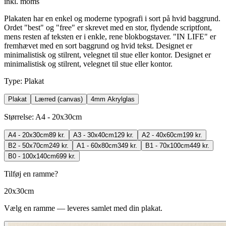
inkl. moms
Plakaten har en enkel og moderne typografi i sort på hvid baggrund.
Ordet "best" og "free" er skrevet med en stor, flydende scriptfont,
mens resten af teksten er i enkle, rene blokbogstaver. "IN LIFE" er
fremhævet med en sort baggrund og hvid tekst. Designet er
minimalistisk og stilrent, velegnet til stue eller kontor. Designet er
minimalistisk og stilrent, velegnet til stue eller kontor.
Type
:
Plakat
Plakat
Lærred (canvas)
4mm Akrylglas
Størrelse
:
A4 - 20x30cm
A4 - 20x30cm
89 kr.
A3 - 30x40cm
129 kr.
A2 - 40x60cm
199 kr.
B2 - 50x70cm
249 kr.
A1 - 60x80cm
349 kr.
B1 - 70x100cm
449 kr.
B0 - 100x140cm
699 kr.
Tilføj en ramme?
20x30cm
Vælg en ramme — leveres samlet med din plakat.