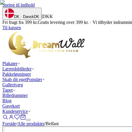
Spring til indhold
|
DKK
DK · Dansk
DK
Fri fragt fra 399 kr.
Gratis levering over 399 kr. · Vi tilbyder indramn
Til kassen
Plakater
Lærredsbilleder
Pakkeløsninger
Skab dit eget
Populær
Gallerivæg
Tapet
Billedrammer
Blog
Gavekort
Kundeservice
Forside
/
Alle produkter
/
Belfast