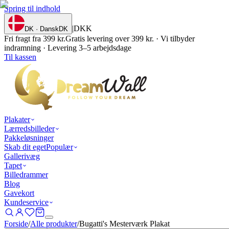
Spring til indhold
|
DKK
DK · Dansk
DK
Fri fragt fra 399 kr.
Gratis levering over 399 kr. · Vi tilbyder
indramning · Levering 3–5 arbejdsdage
Til kassen
Plakater
Lærredsbilleder
Pakkeløsninger
Skab dit eget
Populær
Gallerivæg
Tapet
Billedrammer
Blog
Gavekort
Kundeservice
Forside
/
Alle produkter
/
Bugatti's Mesterværk Plakat