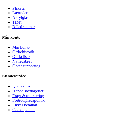
Plakater
Lærreder
Akrylglas
Tapet
Billedrammer
Min konto
Min konto
Ordrehistorik
Ønskeliste
Nyhedsbrev
Opret supportsag
Kundeservice
Kontakt os
Handelsbetingelser
Fragt & returnering
Fortrolighedspolitik
Sikker betaling
Cookiepolitik