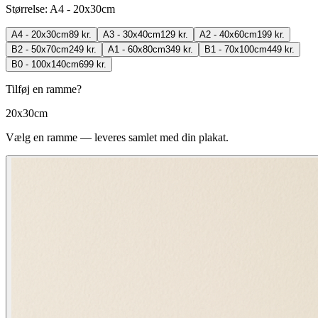
Størrelse
:
A4 - 20x30cm
A4 - 20x30cm
89 kr.
A3 - 30x40cm
129 kr.
A2 - 40x60cm
199 kr.
B2 - 50x70cm
249 kr.
A1 - 60x80cm
349 kr.
B1 - 70x100cm
449 kr.
B0 - 100x140cm
699 kr.
Tilføj en ramme?
20x30cm
Vælg en ramme — leveres samlet med din plakat.