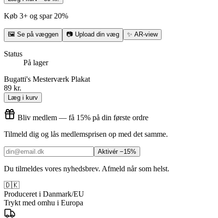
Køb 3+ og spar 20%
🖼
Se på væggen
📷
Upload din væg
✨
AR-view
Status
På lager
Bugatti's Mesterværk Plakat
89 kr.
Læg i kurv
Bliv medlem — få 15% på din første ordre
Tilmeld dig og lås medlemsprisen op med det samme.
Aktivér −15%
Du tilmeldes vores nyhedsbrev. Afmeld når som helst.
🇩🇰
Produceret i Danmark/EU
Trykt med omhu i Europa