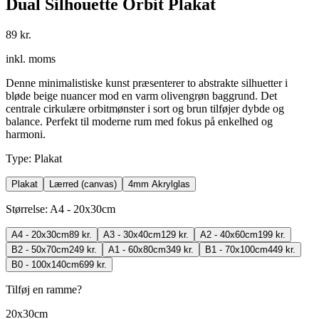
Dual Silhouette Orbit Plakat
89 kr.
inkl. moms
Denne minimalistiske kunst præsenterer to abstrakte silhuetter i
bløde beige nuancer mod en varm olivengrøn baggrund. Det
centrale cirkulære orbitmønster i sort og brun tilføjer dybde og
balance. Perfekt til moderne rum med fokus på enkelhed og
harmoni.
Type
:
Plakat
Plakat
Lærred (canvas)
4mm Akrylglas
Størrelse
:
A4 - 20x30cm
A4 - 20x30cm
89 kr.
A3 - 30x40cm
129 kr.
A2 - 40x60cm
199 kr.
B2 - 50x70cm
249 kr.
A1 - 60x80cm
349 kr.
B1 - 70x100cm
449 kr.
B0 - 100x140cm
699 kr.
Tilføj en ramme?
20x30cm