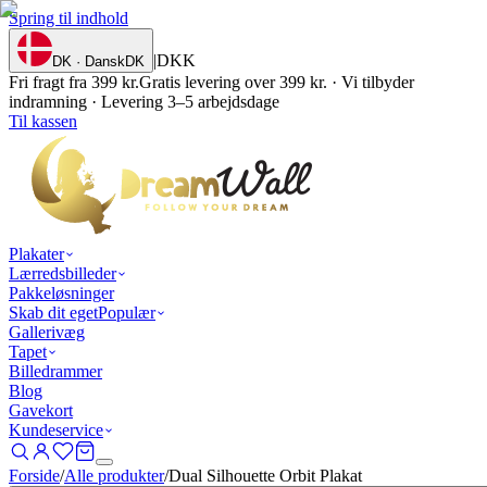
Spring til indhold
|
DKK
DK · Dansk
DK
Fri fragt fra 399 kr.
Gratis levering over 399 kr. · Vi tilbyder
indramning · Levering 3–5 arbejdsdage
Til kassen
Plakater
Lærredsbilleder
Pakkeløsninger
Skab dit eget
Populær
Gallerivæg
Tapet
Billedrammer
Blog
Gavekort
Kundeservice
Forside
/
Alle produkter
/
Dual Silhouette Orbit Plakat