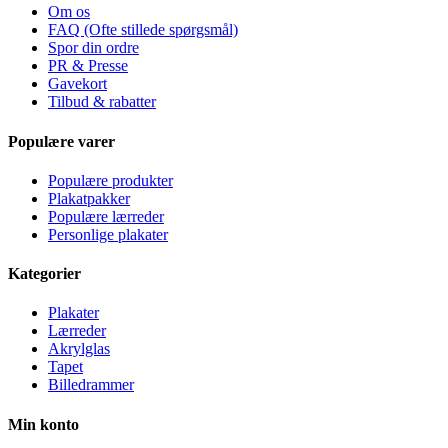
Om os
FAQ (Ofte stillede spørgsmål)
Spor din ordre
PR & Presse
Gavekort
Tilbud & rabatter
Populære varer
Populære produkter
Plakatpakker
Populære lærreder
Personlige plakater
Kategorier
Plakater
Lærreder
Akrylglas
Tapet
Billedrammer
Min konto