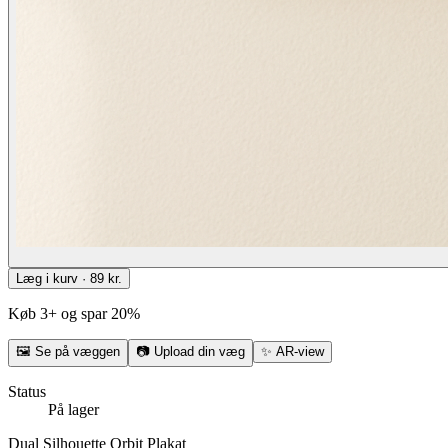
Læg i kurv · 89 kr.
Køb 3+ og spar 20%
🖼
Se på væggen
📷
Upload din væg
✨
AR-view
Status
På lager
Dual Silhouette Orbit Plakat