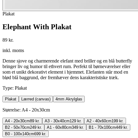
Plakat
Elephant With Plakat
89 kr.
inkl. moms
Denne sjove og charmerende elefant med briller og en blå butterfly
bringer liv og humor til ethvert rum. Perfekt til børneværelser eller
som et unikt dekorativt element i hjemmet. Elefanten står mod en
blød blå baggrund, der fremhæver dens karakteristiske træk.
Type
:
Plakat
Plakat
Lærred (canvas)
4mm Akrylglas
Størrelse
:
A4 - 20x30cm
A4 - 20x30cm
89 kr.
A3 - 30x40cm
129 kr.
A2 - 40x60cm
199 kr.
B2 - 50x70cm
249 kr.
A1 - 60x80cm
349 kr.
B1 - 70x100cm
449 kr.
B0 - 100x140cm
699 kr.