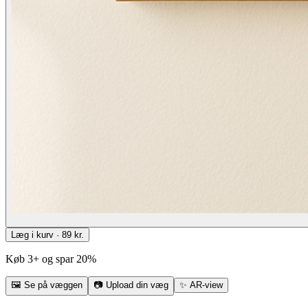
Læg i kurv · 89 kr.
Køb 3+ og spar 20%
🖼
Se på væggen
📷
Upload din væg
✨
AR-view