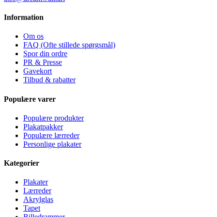
Information
Om os
FAQ (Ofte stillede spørgsmål)
Spor din ordre
PR & Presse
Gavekort
Tilbud & rabatter
Populære varer
Populære produkter
Plakatpakker
Populære lærreder
Personlige plakater
Kategorier
Plakater
Lærreder
Akrylglas
Tapet
Billedrammer