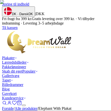
Spring til indhold
|
DKK
DK · Dansk
DK
Fri fragt fra 399 kr.
Gratis levering over 399 kr. · Vi tilbyder
indramning · Levering 3–5 arbejdsdage
Til kassen
Plakater
Lærredsbilleder
Pakkeløsninger
Skab dit eget
Populær
Gallerivæg
Tapet
Billedrammer
Blog
Gavekort
Kundeservice
Forside
/
Alle produkter
/
Elephant With Plakat