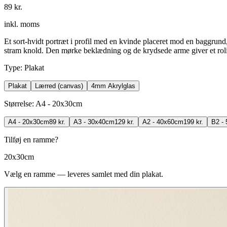
89 kr.
inkl. moms
Et sort-hvidt portræt i profil med en kvinde placeret mod en baggrund, 
stram knold. Den mørke beklædning og de krydsede arme giver et roligt
Type
:
Plakat
Plakat
Lærred (canvas)
4mm Akrylglas
Størrelse
:
A4 - 20x30cm
A4 - 20x30cm
89 kr.
A3 - 30x40cm
129 kr.
A2 - 40x60cm
199 kr.
B2 -
Tilføj en ramme?
20x30cm
Vælg en ramme — leveres samlet med din plakat.