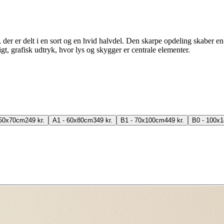
der er delt i en sort og en hvid halvdel. Den skarpe opdeling skaber en 
, grafisk udtryk, hvor lys og skygger er centrale elementer.
 50x70cm
249 kr.
A1 - 60x80cm
349 kr.
B1 - 70x100cm
449 kr.
B0 - 100x