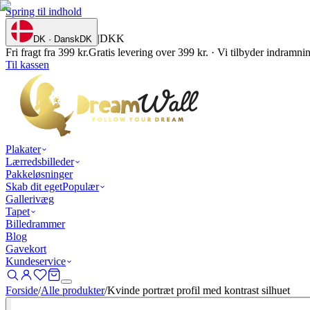
Spring til indhold
|
DKK
DK · Dansk
DK
Fri fragt fra 399 kr.
Gratis levering over 399 kr. · Vi tilbyder indramn
Til kassen
Plakater
Lærredsbilleder
Pakkeløsninger
Skab dit eget
Populær
Gallerivæg
Tapet
Billedrammer
Blog
Gavekort
Kundeservice
Forside
/
Alle produkter
/
Kvinde portræt profil med kontrast silhuet