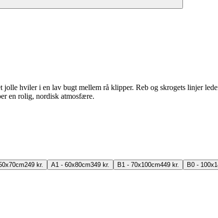
 jolle hviler i en lav bugt mellem rå klipper. Reb og skrogets linjer lede
r en rolig, nordisk atmosfære.
 50x70cm
249 kr.
A1 - 60x80cm
349 kr.
B1 - 70x100cm
449 kr.
B0 - 100x