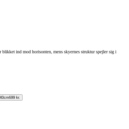
r blikket ind mod horisonten, mens skyernes struktur spejler sig i
140cm
699 kr.