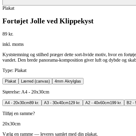
Plakat
Fortøjet Jolle ved Klippekyst
89 kr.
inkl. moms
Kyststemning og stilhed præger dette sort-hvide motiv, hvor en fortøjet
vandet. Den brede panorama-komposition giver luft og dybde og skabe
Type
:
Plakat
Plakat
Lærred (canvas)
4mm Akrylglas
Størrelse
:
A4 - 20x30cm
A4 - 20x30cm
89 kr.
A3 - 30x40cm
129 kr.
A2 - 40x60cm
199 kr.
B2 -
Tilføj en ramme?
20x30cm
Vælg en ramme — leveres samlet med din plakat.