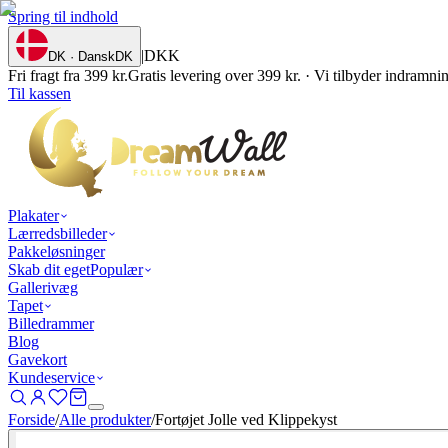
Spring til indhold
|
DKK
DK · Dansk
DK
Fri fragt fra 399 kr.
Gratis levering over 399 kr. · Vi tilbyder indramn
Til kassen
Plakater
Lærredsbilleder
Pakkeløsninger
Skab dit eget
Populær
Gallerivæg
Tapet
Billedrammer
Blog
Gavekort
Kundeservice
Forside
/
Alle produkter
/
Fortøjet Jolle ved Klippekyst