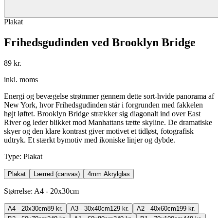
Plakat
Frihedsgudinden ved Brooklyn Bridge
89 kr.
inkl. moms
Energi og bevægelse strømmer gennem dette sort-hvide panorama af
New York, hvor Frihedsgudinden står i forgrunden med fakkelen
højt løftet. Brooklyn Bridge strækker sig diagonalt ind over East
River og leder blikket mod Manhattans tætte skyline. De dramatiske
skyer og den klare kontrast giver motivet et tidløst, fotografisk
udtryk. Et stærkt bymotiv med ikoniske linjer og dybde.
Type
:
Plakat
Plakat
Lærred (canvas)
4mm Akrylglas
Størrelse
:
A4 - 20x30cm
A4 - 20x30cm
89 kr.
A3 - 30x40cm
129 kr.
A2 - 40x60cm
199 kr.