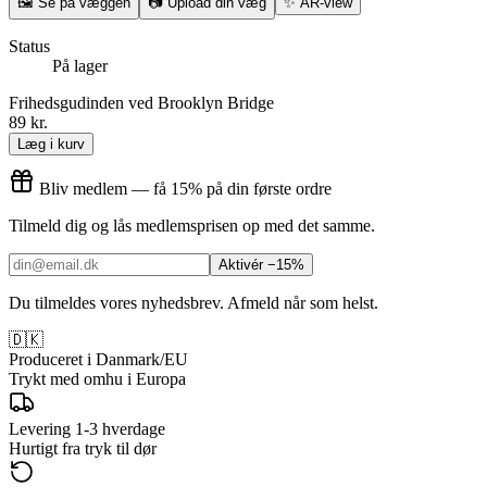
🖼
Se på væggen
📷
Upload din væg
✨
AR-view
Status
På lager
Frihedsgudinden ved Brooklyn Bridge
89 kr.
Læg i kurv
Bliv medlem — få 15% på din første ordre
Tilmeld dig og lås medlemsprisen op med det samme.
Aktivér −15%
Du tilmeldes vores nyhedsbrev. Afmeld når som helst.
🇩🇰
Produceret i Danmark/EU
Trykt med omhu i Europa
Levering 1-3 hverdage
Hurtigt fra tryk til dør