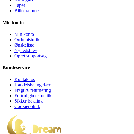
Tapet
Billedrammer
Min konto
Min konto
Ordrehistorik
Ønskeliste
Nyhedsbrev
Opret supportsag
Kundeservice
Kontakt os
Handelsbetingelser
Fragt & returnering
Fortrolighedspolitik
Sikker betaling
Cookiepolitik