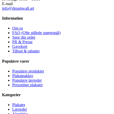
E-mail
info@dreamwall.art
Information
Om os
FAQ (Ofte stillede spørgsmål)
Spor din ordre
PR & Presse
Gavekort
Tilbud & rabatter
Populære varer
Populære produkter
Plakatpakker
Populære lærreder
Personlige plakater
Kategorier
Plakater
Lærreder
Akrylglas