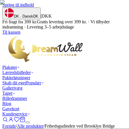
Spring til indhold
|
DKK
DK · Dansk
DK
Fri fragt fra 399 kr.
Gratis levering over 399 kr. · Vi tilbyder
indramning · Levering 3–5 arbejdsdage
Til kassen
Plakater
Lærredsbilleder
Pakkeløsninger
Skab dit eget
Populær
Gallerivæg
Tapet
Billedrammer
Blog
Gavekort
Kundeservice
Forside
/
Alle produkter
/
Frihedsgudinden ved Brooklyn Bridge