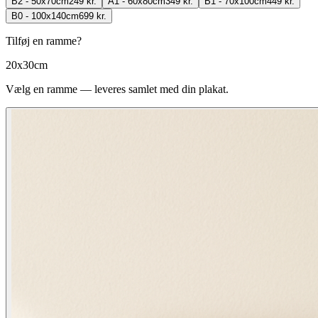
B2 - 50x70cm
249 kr.
A1 - 60x80cm
349 kr.
B1 - 70x100cm
449 kr.
B0 - 100x140cm
699 kr.
Tilføj en ramme?
20x30cm
Vælg en ramme — leveres samlet med din plakat.