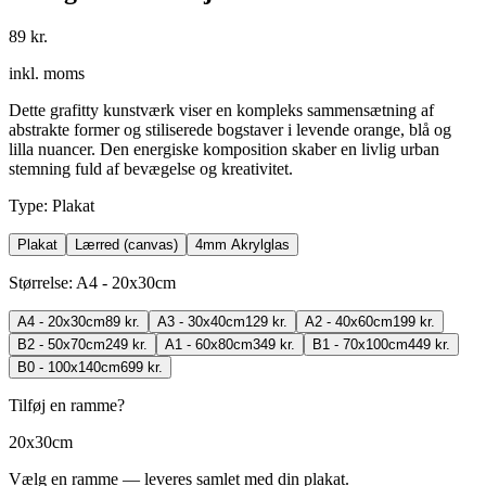
89 kr.
inkl. moms
Dette grafitty kunstværk viser en kompleks sammensætning af
abstrakte former og stiliserede bogstaver i levende orange, blå og
lilla nuancer. Den energiske komposition skaber en livlig urban
stemning fuld af bevægelse og kreativitet.
Type
:
Plakat
Plakat
Lærred (canvas)
4mm Akrylglas
Størrelse
:
A4 - 20x30cm
A4 - 20x30cm
89 kr.
A3 - 30x40cm
129 kr.
A2 - 40x60cm
199 kr.
B2 - 50x70cm
249 kr.
A1 - 60x80cm
349 kr.
B1 - 70x100cm
449 kr.
B0 - 100x140cm
699 kr.
Tilføj en ramme?
20x30cm
Vælg en ramme — leveres samlet med din plakat.