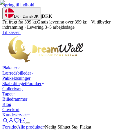
Spring til indhold
|
DKK
DK · Dansk
DK
Fri fragt fra 399 kr.
Gratis levering over 399 kr. · Vi tilbyder
indramning · Levering 3–5 arbejdsdage
Til kassen
Plakater
Lærredsbilleder
Pakkeløsninger
Skab dit eget
Populær
Gallerivæg
Tapet
Billedrammer
Blog
Gavekort
Kundeservice
Forside
/
Alle produkter
/
Natlig Silhuet Støj Plakat