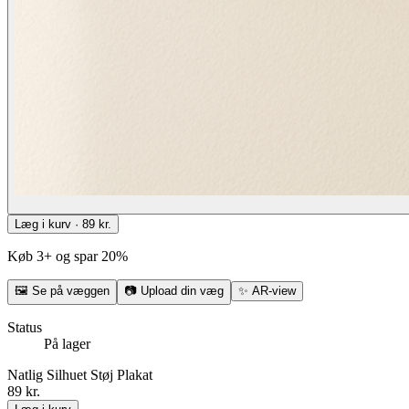
Læg i kurv · 89 kr.
Køb 3+ og spar 20%
🖼
Se på væggen
📷
Upload din væg
✨
AR-view
Status
På lager
Natlig Silhuet Støj Plakat
89 kr.